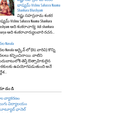
భాష్యమ్ Vishnu Sahasra Naama
Shankara Bhashyam
విష్ణు సహస్రనామ శంకర
ష్యమ్ Vishnu Sahasra Naama Shankara
ashyam ఆది శంకరాచార్య Adi shankara
harya ఆది శంకరాచార్యులవారి రచన...
ల Navala
ల Navala ఆర్కైవ్ లో (DLL వారివి) కొన్ని
లలు కన్పించినాయి. వాటిని
దుబాటులోకి తెస్తే ఔత్సాహికులైన
ాఠకులకు ఉపయోగపడుతుంది అనే
దేశ...
 చూడండి
ాల వ్యాకరణం
ెలుగు విద్యాలయం
ూట్యూబ్ ఛానెల్