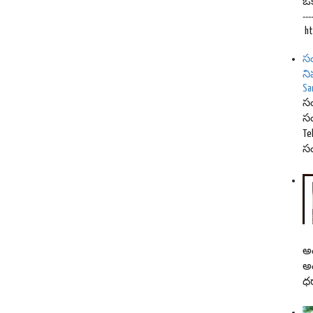
ఒక
--
ht
సం
ని
Sa
సం
సం
Te
సం
అం
అం
ధర