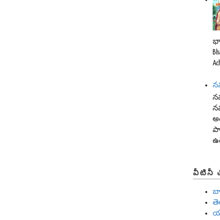
భా
Bh
Ac
నవ
నవ
నవ
అం
ప
ఉద్
వీటినీ
బ
త
య