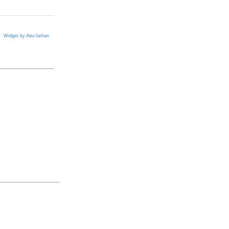
Widget by Abu-farhan
ి