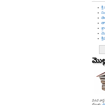
శ్
సం
తె
తా
శ్
మ
శ్
మొల
వీరిచే పోస
లేబుళ్లు:
తి