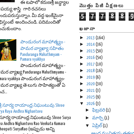
ఈ టపాలో కరుణశ్రీ జన్ధ్యాల
మొత్తం పేజీ వీక్షణలు
పయ్య శాస్త్రి గారి రచనలు
5
7
7
8
8
9
ందుపరుస్తున్నాం. మీ వద్ద ఇంకేమైనా
ిస్తుంటే అందించండి. పదిమందితో
ఖజానా
ంచుకుందాం.
►
2013
(164)
పాండురంగ మాహాత్మ్యం -
►
2014
(36)
పామర వ్యాఖ్యా సహితం
►
2015
(50)
Panduranga Mahathmyam -
►
2016
(54)
Pamara vyakhya
►
2017
(10)
పాండురంగ మాహాత్మ్యం -
►
2018
(16)
మర వ్యాఖ్య Panduranga Mahathmyamu -
►
2019
(6)
mara vyakhya పాండురంగ మాహాత్మ్యం-
►
2020
(30)
మర వ్యాఖ్య తె లుగు సాహిత్యంతో ఏ
►
2021
(3)
ంచ...
►
2025
(9)
▼
2026
(3)
శ్రీ సూర్య రాయాంధ్ర నిఘంటువు Shree
►
ఫిబ్రవరి
(1)
rya Raya Andhra Nighantuvu
►
రీ సూర్య రాయాంధ్ర నిఘంటువు Shree Surya
మార్చి
(1)
ya Andhra Nighantuvu Rao Venkata Kumara
▼
ఏప్రిల్
(1)
heepati SuryaRao (ఇప్పుడు అన్ని
ఆంధ్ర మునిత్రయ తత్వ