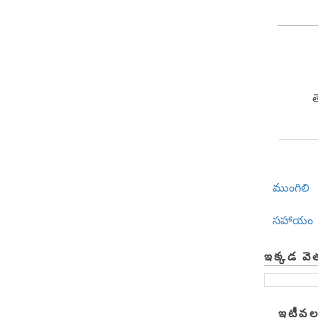
ముంగిలి
సహాయం
ఇక్కడ వె
ఇటీవల