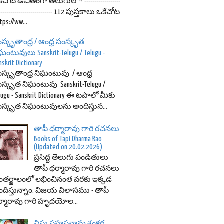
ేచోట ఉచితంగా తెలుగులో* ------------------
---------------------------- 112 పుస్తకాలు ఒకేచోట
tps://ww...
స్కృతాంధ్ర / ఆంధ్ర సంస్కృత
ఘంటువులు Sanskrit-Telugu / Telugu -
nskrit Dictionary
స్కృతాంధ్ర నిఘంటువు / ఆంధ్ర
స్కృత నిఘంటువు Sanskrit-Telugu /
lugu - Sanskrit Dictionary ఈ టపాలో మీకు
స్కృత నిఘంటువులను అందిస్తున...
తాపీ ధర్మారావు గారి రచనలు
Books of Tapi Dharma Rao
(Updated on 20.02.2026)
ప్రసిద్ధ తెలుగు పండితులు
తాపీ ధర్మారావు గారి రచనలు
తర్జాలంలో లభించినంత వరకు ఇక్కడ
దిస్తున్నాం. విజయ విలాసము - తాపీ
్మారావు గారి హృదయోల...
విష్ణు సహస్రనామ శంకర