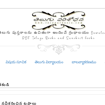
తెలుగు పుస్తకాలను ఉచితంగా అందించే గ్రంథాలయం Downlo
PDF Telugu Books and Sanskrit books
విషయ సూచిక
తెలుగు విద్యాలయం
బాలవ్యాకరణము
తకండి
 నవీకరించిన టపాలు