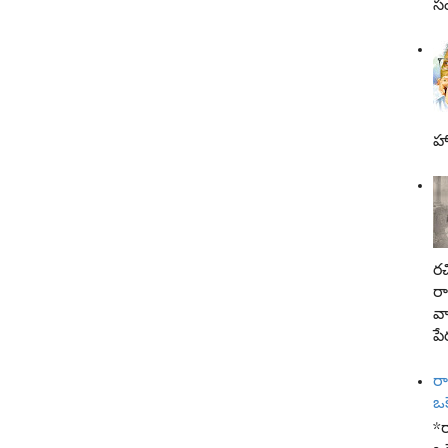
సం
హా
రచ
ర
వా
పేర
ర
ఒ
*