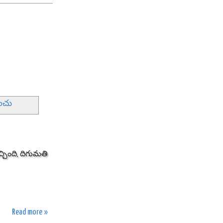
ించు
్చింది, దిగుమతి
Read more »