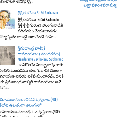
పుటాలూ లభిస్తున్న...
చిఱ్ఱావూరి శివరామకృష
శ్రీశ్రీ రచనలు SriSri Rachanalu
శ్రీశ్రీ రచనలు SriSri Rachanalu
శ్రీశ్రీ శ్రీ శ్రీ గురించి తెలుగువాడికి
పరిచయం చేయబూనడం
స్యాస్పదం కాబట్టి అటువంటి సాహ...
శ్రీమదాంధ్ర వాల్మీకి
రామాయణం ( మందరము)
Mandaramu Vavikolanu Subba Rao
వావికొలను సుబ్బారావు గారు
ించిన మందరము తెలుగువారికి నిజంగా
ామాయణ విషయ విశేష మందారమే. దీనికి
రు శ్రీమదాంధ్ర వాల్మీకి రామాయణం అనే
ు పె...
ామాయణ సంబంధ 112 పుస్తకాలు(PDF)
కేచోట ఉచితంగా తెలుగులో
రామాయణ సంబంధ 112 పుస్తకాలు(PDF)