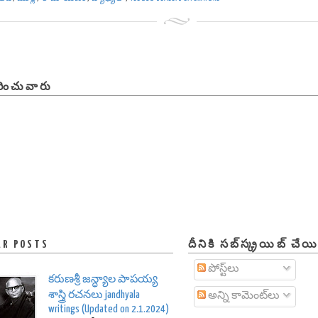
ించువారు
AR POSTS
దీనికి సబ్‌స్క్రయిబ్ చేయ
పోస్ట్‌లు
కరుణశ్రీ జన్ధ్యాల పాపయ్య
శాస్త్రి రచనలు jandhyala
అన్ని కామెంట్‌లు
writings (Updated on 2.1.2024)