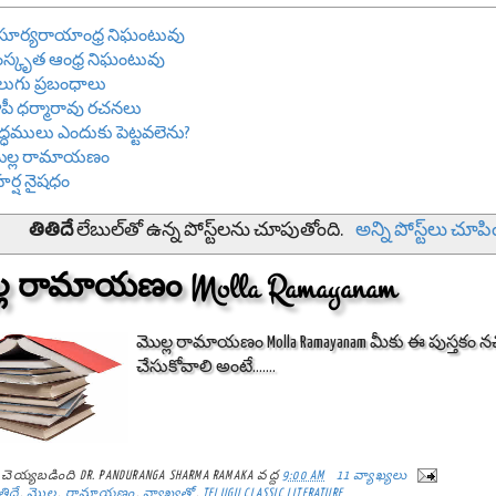
రీ సూర్యరాయాంధ్ర నిఘంటువు
స్కృత ఆంధ్ర నిఘంటువు
లుగు ప్రబంధాలు
పీ ధర్మారావు రచనలు
రాద్ధములు ఎందుకు పెట్టవలెను?
ొల్ల రామాయణం
రీహర్ష నైషధం
తితిదే
లేబుల్‌తో ఉన్న పోస్ట్‌లను చూపుతోంది.
అన్ని పోస్ట్‌లు చూప
్ల రామాయణం Molla Ramayanam
మొల్ల రామాయణం Molla Ramayanam మీకు ఈ పుస్తకం నచ
చేసుకోవాలి అంటే.......
్ట్ చెయ్యబడింది
DR. PANDURANGA SHARMA RAMAKA
వద్ద
9:00 AM
11 వ్యాఖ్యలు
తిదే
,
మొల్ల
,
రామాయణం
,
వ్యాఖ్యతో
,
TELUGU CLASSIC LITERATURE