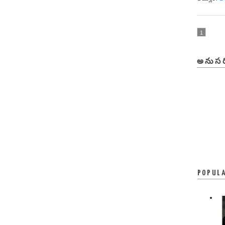
1
అనుసర
POPUL