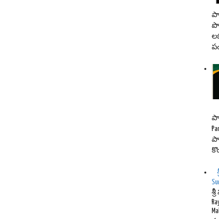
పా
పొ
లభ
ప
పా
Pa
పా
కొ
Su
శ్
Ra
Ma