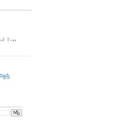
ad Free
విజ్ఞప్తి