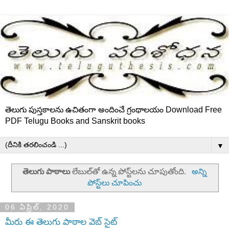
తెలుగు పుస్తకాలను ఉచితంగా అందించే గ్రంథాలయం Download Free
PDF Telugu Books and Sanskrit books
▼
తెలుగు పాఠాలు
లేబుల్‌తో ఉన్న పోస్ట్‌లను చూపుతోంది.
అన్ని
పోస్ట్‌లు చూపించు
06 ఏప్రిల్, 2020
మీరు ఈ తెలుగు పాఠాల వెబ్ సైట్