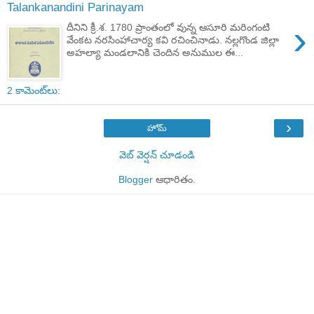
Talankanandini Parinayam
›
దీనిని క్రీ.శ. 1780 ప్రాంతంలో వున్న ఆసూరి మరింగంటి
వేంకట నరసింహాచార్య కవి రచించినాడు. నల్లగొండ జిల్లా
అహల్యా మండలానికి చెందిన అనుముల ఈ...
2 కామెంట్‌లు:
›
హోమ్
వెబ్ వెర్షన్‌ చూడండి
Blogger
ఆధారితం.