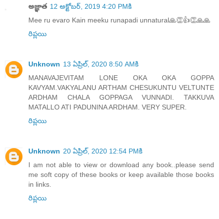
అజ్ఞాత
12 అక్టోబర్, 2019 4:20 PMకి
Mee ru evaro Kain meeku runapadi unnatural🙏👏👍👏🙏🙏
రిప్లయి
Unknown
13 ఏప్రిల్, 2020 8:50 AMకి
MANAVAJEVITAM LONE OKA OKA GOPPA
KAVYAM.VAKYALANU ARTHAM CHESUKUNTU VELTUNTE
ARDHAM CHALA GOPPAGA VUNNADI. TAKKUVA
MATALLO ATI PADUNINA ARDHAM. VERY SUPER.
రిప్లయి
Unknown
20 ఏప్రిల్, 2020 12:54 PMకి
I am not able to view or download any book..please send
me soft copy of these books or keep available those books
in links.
రిప్లయి