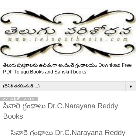
తెలుగు పుస్తకాలను ఉచితంగా అందించే గ్రంథాలయం Download Free
PDF Telugu Books and Sanskrit books
▼
22 ఏప్రిల్, 2015
సినారె గ్రంథాలు Dr.C.Narayana Reddy
Books
సినారె గ్రంథాలు Dr.C.Narayana Reddy