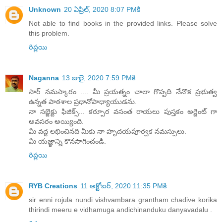
Unknown
20 ఏప్రిల్, 2020 8:07 PMకి
Not able to find books in the provided links. Please solve
this problem.
రిప్లయి
Naganna
13 జులై, 2020 7:59 PMకి
సార్ నమస్కారం .... మీ ప్రయత్నం చాలా గొప్పది నేనొక ప్రభుత్వ
ఉన్నత పాఠశాల ప్రధానోపాధ్యాయుడను.
నా సబ్జెక్టు ఫిజిక్స్... కర్పూర వసంత రాయలు పుస్తకం అర్జెంట్ గా
అవసరం అయ్యింది.
మీ వద్ద లభించినది మీకు నా హృదయపూర్వక నమస్సులు.
మీ యజ్ఞాన్ని కొనసాగించండి.
రిప్లయి
RYB Creations
11 అక్టోబర్, 2020 11:35 PMకి
sir enni rojula nundi vishvambara grantham chadive korika
thirindi meeru e vidhamuga andichinanduku danyavadalu .