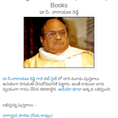
Books
డా.సి. నారాయణ రెడ్డి
డా.సి.నారాయణ రెడ్డి గారి వెబ్ సైట్
లో వారి మూడు పుస్తకాలు
ఉచితంగా దిగుమతి చేసుకోవడానికి పెట్టారు. అంతే కాకుండా వారు
స్వయంగా గానం చేసిన రకరకాలైన
ఆడియో కూడా
అక్కడ లభిస్తుంది.
లభిస్తున్న పుస్తకాలు -
నాగార్జున సాగరం (గేయ కావ్యం)