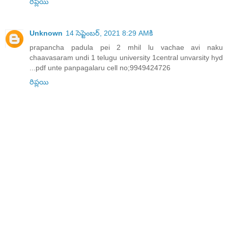
రిప్లయి
Unknown
14 సెప్టెంబర్, 2021 8:29 AMకి
prapancha padula pei 2 mhil lu vachae avi naku
chaavasaram undi 1 telugu university 1central unvarsity hyd
...pdf unte panpagalaru cell no;9949424726
రిప్లయి