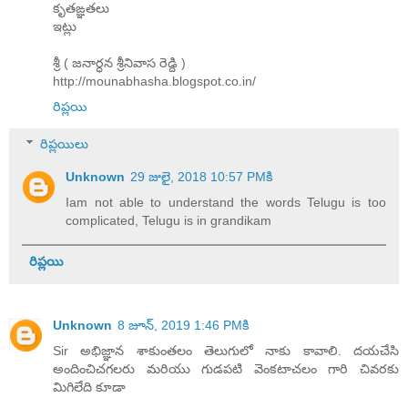
కృతఙ్ఞతలు
ఇట్లు
శ్రీ ( జనార్ధన శ్రీనివాస రెడ్ది )
http://mounabhasha.blogspot.co.in/
రిప్లయి
రిప్లయిలు
Unknown
29 జులై, 2018 10:57 PMకి
Iam not able to understand the words Telugu is too
complicated, Telugu is in grandikam
రిప్లయి
Unknown
8 జూన్, 2019 1:46 PMకి
Sir అభిజ్ఞాన శాకుంతలం తెలుగులో నాకు కావాలి. దయచేసి
అందించిచగలరు మరియు గుడపటి వెంకటాచలం గారి చివరకు
మిగిలేది కూడా