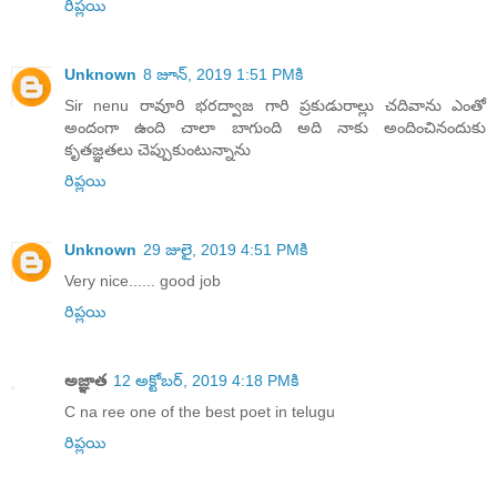
రిప్లయి
Unknown
8 జూన్, 2019 1:51 PMకి
Sir nenu రావూరి భరద్వాజ గారి ప్రకుడురాల్లు చదివాను ఎంతో
అందంగా ఉంది చాలా బాగుంది అది నాకు అందించినందుకు
కృతజ్ఞతలు చెప్పుకుంటున్నాను
రిప్లయి
Unknown
29 జులై, 2019 4:51 PMకి
Very nice...... good job
రిప్లయి
అజ్ఞాత
12 అక్టోబర్, 2019 4:18 PMకి
C na ree one of the best poet in telugu
రిప్లయి