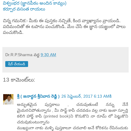
విశ్వంభర (జ్ఞానపీఠం అందిన కావ్యం)
కర్పూర వసంత రాయలు
చిన్న గమనిక:- మీకు ఈ పుస్తకం నచ్చితే, కింద వ్యాఖ్యానం వ్రాయండి.
పదిమందితో ఈ టపాను పంచుకొండి. మేం చేసే ఈ జ్ఞాన యజ్ఞంలో పాలు
పంచుకొండి.
Dr.R.P.Sharma
వద్ద
9:30 AM
షేర్ చేయండి
13 కామెంట్‌లు:
శ్రీ ( జనార్ధన శ్రీనివాస రెడ్ది )
26 సెప్టెంబర్, 2017 6:13 AMకి
అద్భుతమైన పుస్తకాలు , చదువుతుంటే నన్ను నేనే
మైమరచిపోతున్నాను , మీ సాఫ్ట్ కాపీ చదవడం వల్ల నాకు ఇంకా స్పూర్తి
కలిగి హార్డ్ కాపీ (printed book)ని కొనుకొని నా రూమ్ లో పెట్టుకొని
చదువుకుంటున్నాను
ముఖ్యంగా నాకు మళ్ళి పుస్తకాలూ చదవాలి అనే కోరికను రేపినందుకు