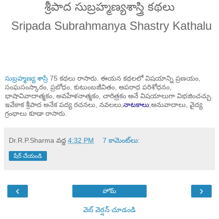
శ్రీపాద సుబ్రహ్మణ్యశాస్త్రి కథలు
Sripada Subrahmanya Shastry Kathalu
సుబ్రహ్మణ్య శాస్రి
75 కథలు రాసారు. ఈయన కథలలో విషయాన్ని ప్రణయం,
సంఘసంస్కారం, ప్రబోధం, కుటుంబజీవితం, అపరాధ పరిశోధనం,
భాషావివాదాత్మకం, అవహేళనాత్మకం, చారిత్రకం అనే విషయాలుగా విభజించచ్చు.
ఇవేకాక శ్రీపాద అనేక పద్య రచనలు, నవలలు,
నాటకాలు
,అనువాదాలు, వైద్య
గ్రంథాలు కూడా రాసారు.
Dr.R.P.Sharma
వద్ద
4:32 PM
7 కామెంట్‌లు:
షేర్ చేయండి
‹
›
హోమ్
వెబ్ వెర్షన్‌ చూడండి