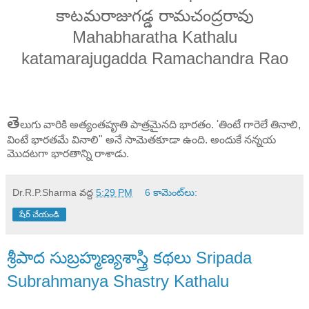
కాటమరాజుగడ్డ రామచంద్రరావు
Mahabharatha Kathalu
katamarajugadda Ramachandra Rao
తె
లుగు వారికి అత్యంతపౄతి పాత్రమైనది భారతం. 'తింటే గారెలే తినాలి,
వింటే భారతమే వినాలి" అనే సామెతకూడా ఉంది. అందుకే నన్నయ
మొదటగా భారతాన్ని రాశాడు.
Dr.R.P.Sharma
వద్ద
5:29 PM
6 కామెంట్‌లు:
షేర్ చేయండి
శ్రీపాద సుబ్రహ్మణ్యశాస్త్రి కథలు Sripada
Subrahmanya Shastry Kathalu