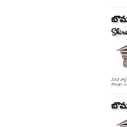
బొమ్
Shira
వీరిచే పోస
లేబుళ్లు:
బ
బొమ్