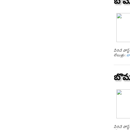
బొమ్
వీరిచే పోస
లేబుళ్లు:
బ
బొమ్
వీరిచే పోస