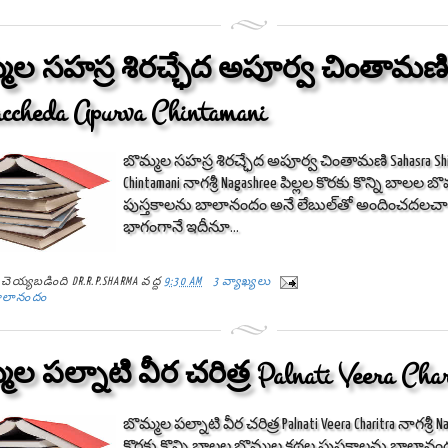
మల సహస్ర శిరచ్ఛేద అపూర్వ చింతామణి 
ccheda Apurva Chintamani
బొమ్మల సహస్ర శిరచ్ఛేద అపూర్వ చింతామణి Sahasra Shir
Chintamani నాగశ్రీ Nagashree పిల్లల కొరకు కొన్ని బాలల 
పుస్తకాలను బాలానందం అనే లేబుల్‌తో అందించదలచ
భాగంగానే ఇదీనూ...
్ట్ చెయ్యబడింది
DR.R.P.SHARMA
వద్ద
9:30 AM
3 వ్యాఖ్యలు
ాలానందం
మల పల్నాటి వీర చరిత్ర Palnati Veera Char
బొమ్మల పల్నాటి వీర చరిత్ర Palnati Veera Charitra నాగశ్రీ N
కొరకు కొన్ని బాలల బొమ్మల కథల పుస్తకాలను బాలానం