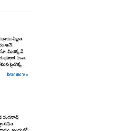
ashri పిల్లల
దం అనే
. మీరిక్కడే
 displayed. Down
ేమన పైనొక్క...
Read more »
డ రంగనాథ్
మ్మల కథల
లచాము. అందులో