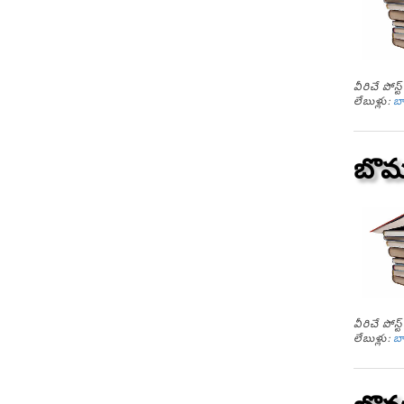
వీరిచే పోస
లేబుళ్లు:
బ
బొమ్
వీరిచే పోస
లేబుళ్లు:
బ