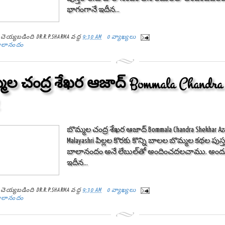
భాగంగానే ఇదీన...
్ట్ చెయ్యబడింది
DR.R.P.SHARMA
వద్ద
9:30 AM
0 వ్యాఖ్యలు
ాలానందం
మల చంద్ర శేఖర ఆజాద్ Bommala Chandra 
బొమ్మల చంద్ర శేఖర ఆజాద్ Bommala Chandra Shekhar 
Malayashri పిల్లల కొరకు కొన్ని బాలల బొమ్మల కథల పుస
బాలానందం అనే లేబుల్‌తో అందించదలచాము. అందు
ఇదీన...
్ట్ చెయ్యబడింది
DR.R.P.SHARMA
వద్ద
9:30 AM
0 వ్యాఖ్యలు
ాలానందం