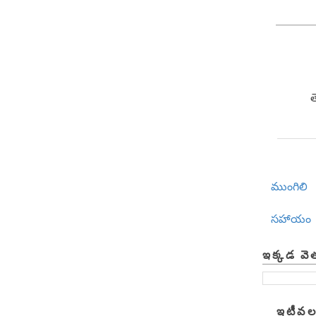
ముంగిలి
సహాయం
ఇక్కడ వె
ఇటీవల