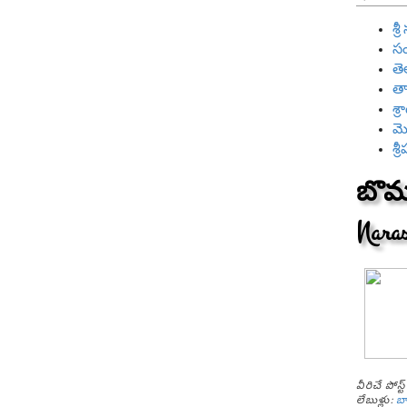
శ్
సం
తె
తా
శ్
మ
శ్
బొమ్
Nara
వీరిచే పోస
లేబుళ్లు:
బ