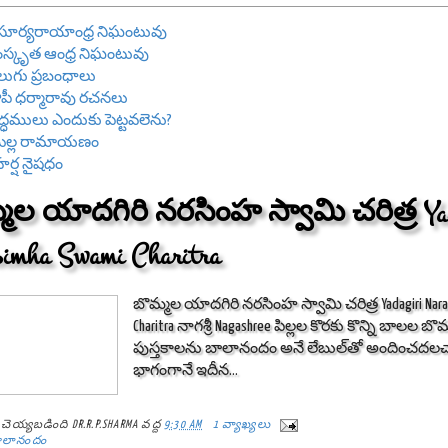
రీ సూర్యరాయాంధ్ర నిఘంటువు
స్కృత ఆంధ్ర నిఘంటువు
లుగు ప్రబంధాలు
పీ ధర్మారావు రచనలు
రాద్ధములు ఎందుకు పెట్టవలెను?
ొల్ల రామాయణం
రీహర్ష నైషధం
మల యాదగిరి నరసింహ స్వామి చరిత్ర Yad
simha Swami Charitra
బొమ్మల యాదగిరి నరసింహ స్వామి చరిత్ర Yadagiri Nara
Charitra నాగశ్రీ Nagashree పిల్లల కొరకు కొన్ని బాలల 
పుస్తకాలను బాలానందం అనే లేబుల్‌తో అందించద
భాగంగానే ఇదీన...
్ట్ చెయ్యబడింది
DR.R.P.SHARMA
వద్ద
9:30 AM
1 వ్యాఖ్యలు
ాలానందం