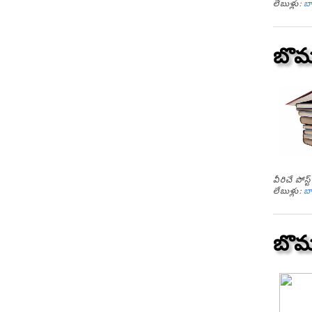
లేబుళ్లు:
బ
బొమ్
వీరిచే పోస
లేబుళ్లు:
బ
బొమ