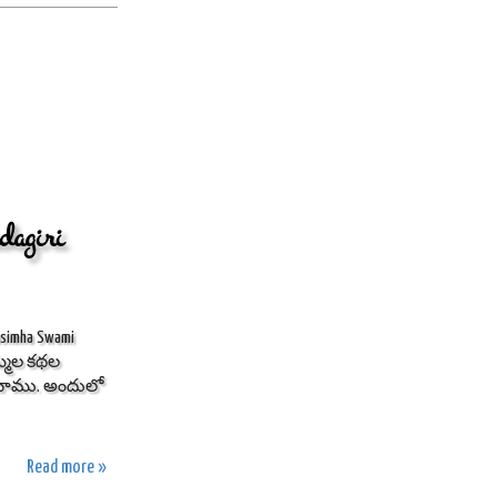
agiri
simha Swami
బొమ్మల కథల
లచాము. అందులో
Read more »