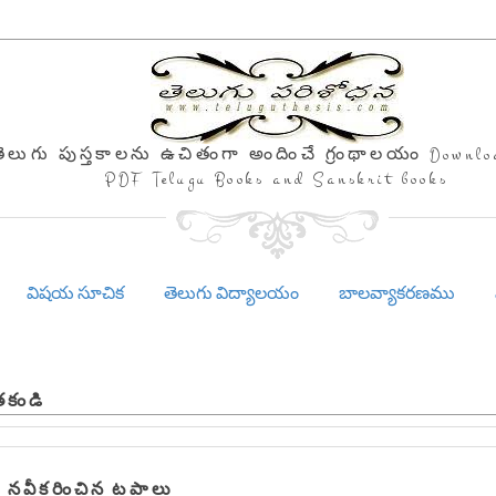
తెలుగు పుస్తకాలను ఉచితంగా అందించే గ్రంథాలయం Downlo
PDF Telugu Books and Sanskrit books
విషయ సూచిక
తెలుగు విద్యాలయం
బాలవ్యాకరణము
తకండి
 నవీకరించిన టపాలు