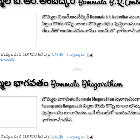
మల బి.ఆర్.అంబేద్కర్ Bommala B.R.Amb
బొమ్మల బి.ఆర్.అంబేద్కర్ Bommala B.R.Ambedkar మలయశ
పిల్లల కొరకు కొన్ని బాలల బొమ్మల కథల పుస్తకాలను
లేబుల్‌తో అందించదలచాము. అందులో భాగంగానే ఇదీ
్ట్ చెయ్యబడింది
DR.R.P.SHARMA
వద్ద
9:30 AM
0 వ్యాఖ్యలు
ాలానందం
మల భాగవతం Bommala Bhagavatham
బొమ్మల భాగవతం Bommala Bhagavatham పురాణపండా
Puranapanda Ranganaath పిల్లల కొరకు కొన్ని బాలల బొ
పుస్తకాలను బాలానందం అనే లేబుల్‌తో అందించద
భాగంగానే ఇదీన...
్ట్ చెయ్యబడింది
DR.R.P.SHARMA
వద్ద
9:30 AM
0 వ్యాఖ్యలు