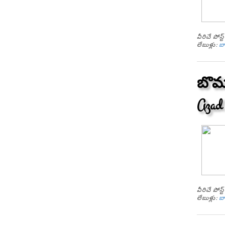
వీరిచే పోస
లేబుళ్లు:
బ
బొమ్
Azad
వీరిచే పోస
లేబుళ్లు:
బ