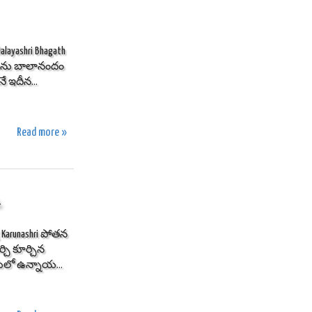
layashri Bhagath
కాలను బాలానందం
 ఇదీన...
Read more »
 Karunashri పోతన
చి కూర్చిన
దులో ఉన్నాయ...