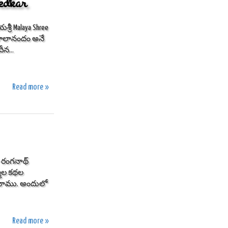
edkar
్రీ Malaya Shree
 బాలానందం అనే
న...
Read more »
 రంగనాథ్
మ్మల కథల
లచాము. అందులో
Read more »