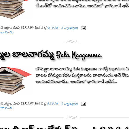
లేబుల్‌తో అందించదలచాము. అందులో భాగంగానే ఇదీన
్ట్ చెయ్యబడింది
DR.R.P.SHARMA
వద్ద
9:30 AM
2 వ్యాఖ్యలు
ాలానందం
మల బాలనాగమ్మ Bala Naagamma
బొమ్మల బాలనాగమ్మ Bala Naagamma నాగశ్రీ Nagashree పిల్
బాలల బొమ్మల కథల పుస్తకాలను బాలానందం అనే లేబు
అందించదలచాము. అందులో భాగంగానే ఇదీన...
్ట్ చెయ్యబడింది
DR.R.P.SHARMA
వద్ద
9:30 AM
0 వ్యాఖ్యలు
ాలానందం