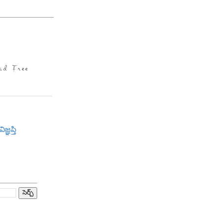
ad Free
విజ్ఞప్తి