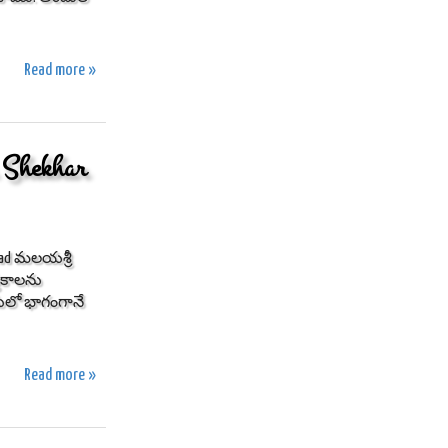
Read more »
Shekhar
Azad మలయశ్రీ
్తకాలను
లో భాగంగానే
Read more »