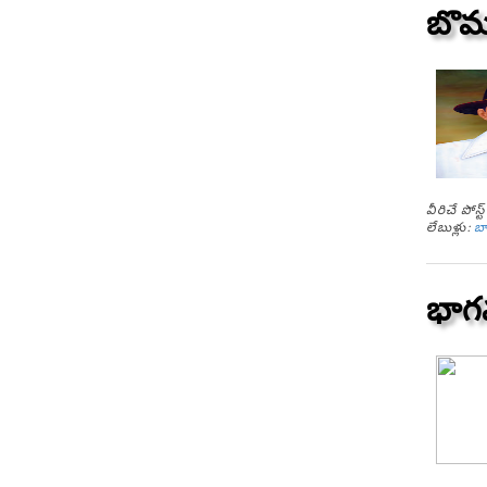
బొమ్
వీరిచే పోస
లేబుళ్లు:
బ
భాగవ