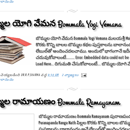
ాలానందం
మల యోగి వేమన Bommala Yogi Vemana
బొమ్మల యోగి వేమన Bommala Yogi Vemana మలయశ్రీ Malay
కొరకు కొన్ని బాలల బొమ్మల కథల పుస్తకాలను బాలానం
లేబుల్‌తో అందించదలచాము. అందులో భాగంగానే ఇదీనూ
చదువుకోవాలంటే.......... Error: Embedded data could not be
Load Here... దిగుమతి చేసుకోవాలంటే.... బొమ్మల యోగి వ
్ట్ చెయ్యబడింది
DR.R.P.SHARMA
వద్ద
9:30 AM
2 వ్యాఖ్యలు
ాలానందం
్మల రామాయణం Bommala Ramayanam
బొమ్మల రామాయణం Bommala Ramayanam పురాణపం
Puranapanda Ranga Nath పిల్లల కొరకు కొన్ని బాలల బొ
పుస్తకాలను బాలానందం అనే లేబుల్‌తో అందించద