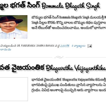
మల భగత్ సింగ్ Bommala Bhagath Singh
బొమ్మల భగత్ సింగ్ Bommala Bhagath Singh మలయశ్రీ Ma
Singh పిల్లల కొరకు కొన్ని బాలల బొమ్మల కథల పుస్త
అనే లేబుల్‌తో అందించదలచాము. అందులో భాగంగానే
్ట్ చెయ్యబడింది
DR. PANDURANGA SHARMA RAMAKA
వద్ద
2:09 PM
0 వ్యాఖ్యలు
ాలానందం
త వైజయంతిక Bhagavatha Vaijayanthika
భాగవత వైజయంతిక Bhagavatha Vaijayanthika కరుణశ్రీ
భాగవతంపై ప్రముఖ పండితులు వ్రాసిన వ్యాసాలను ఏర్
గ్రంథం. వివిధ అంశాలపై ముప్పది ఆరు వ్యాసాలు ఇం