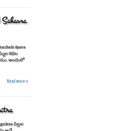
Sahasra
accheda Apurva
బొమ్మల కథల
ాము. అందులో
Read more »
itra
agashree పిల్లల
దం అనే