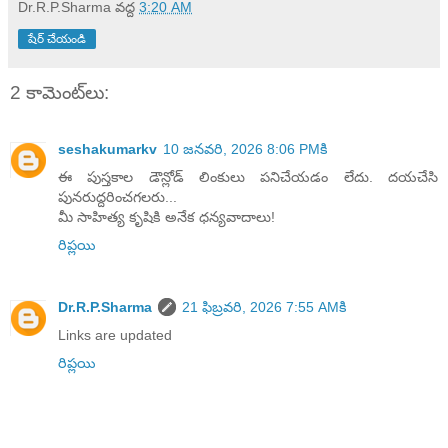
Dr.R.P.Sharma
వద్ద
3:20 AM
షేర్ చేయండి
2 కామెంట్‌లు:
seshakumarkv
10 జనవరి, 2026 8:06 PMకి
ఈ పుస్తకాల డౌన్లోడ్ లింకులు పనిచేయడం లేదు. దయచేసి
పునరుద్దరించగలరు...
మీ సాహిత్య కృషికి అనేక ధన్యవాదాలు!
రిప్లయి
Dr.R.P.Sharma
21 ఫిబ్రవరి, 2026 7:55 AMకి
Links are updated
రిప్లయి