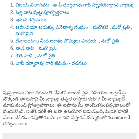
విజయ విలాసము - తాపీ ధర్మారావు గారి హృదయోల్లాస వ్యాఖ్య
పెళ్లి దాని పుట్టుపూర్వోత్తరాలు
ఇనుప కచ్చడాలు
ఆలిండియా అడుక్కు తినేవాళ్ళ సంఘం
,
మరొకటి
,
మరో ప్రతి
,
మరో ప్రతి
దేవాలయాల మీద బూతు బొమ్మలు ఎందుకు
,
మరో ప్రతి
పాత పాళీ
,
మరో ప్రతి
కొత్త పాళీ
,
మరో ప్రతి
తాపీ ధర్మారావు గారి జీవితం - రచనలు
పుస్తకాలను ఎలా దిగుమతి చేసుకోవాలంటే పైన 'సహాయం' ట్యాబ్ పై
నొక్కండి ఈ టపాపై మీ వ్యాఖ్య తప్పక రాస్తారు కదూ? మీ వ్యాఖ్యలే
మాకు మంచి ప్రోత్సాహకాలు. ఈ టపాను మీ సాంఘికసంపర్కజాలంలో
పంచుకొండి. ఇంకొందరికీ ఈ టపా ఉపయోగ పడుతుంది, మీరూ వారికి
మేలు చేసినవారవుతారు. మీ రా పని చేస్తారనే నమ్మకంతో ముందుగానే
ధన్యవాదాలు.