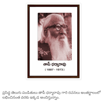
ప్రసిద్ధ తెలుగు పండితులు తాపీ ధర్మారావు గారి రచనలు అంతర్జాలంలో
లభించినంత వరకు ఇక్కడ అందిస్తున్నాం.