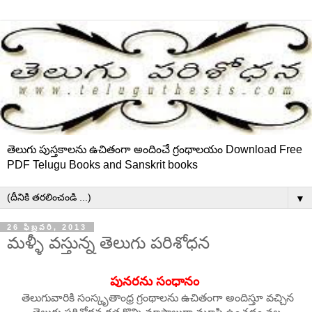
తెలుగు పుస్తకాలను ఉచితంగా అందించే గ్రంథాలయం Download Free
PDF Telugu Books and Sanskrit books
▼
26 ఫిబ్రవరి, 2013
మళ్ళీ వస్తున్న తెలుగు పరిశోధన
పునరను సంధానం
తెలుగువారికి సంస్కృతాంధ్ర గ్రంథాలను ఉచితంగా అందిస్తూ వచ్చిన