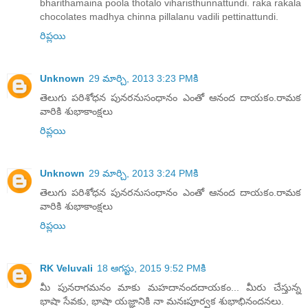
bharithamaina poola thotalo viharisthunnattundi. raka rakala
chocolates madhya chinna pillalanu vadili pettinattundi.
రిప్లయి
Unknown
29 మార్చి, 2013 3:23 PMకి
తెలుగు పరిశోధన పునరనుసంధానం ఎంతో ఆనంద దాయకం.రామక
వారికి శుభాకాంక్షలు
రిప్లయి
Unknown
29 మార్చి, 2013 3:24 PMకి
తెలుగు పరిశోధన పునరనుసంధానం ఎంతో ఆనంద దాయకం.రామక
వారికి శుభాకాంక్షలు
రిప్లయి
RK Veluvali
18 ఆగస్టు, 2015 9:52 PMకి
మీ పునరాగమనం మాకు మహదానందదాయకం... మీరు చేస్తున్న
భాషా సేవకు, భాషా యజ్ఞానికి నా మనఃపూర్వక శుభాభినందనలు.