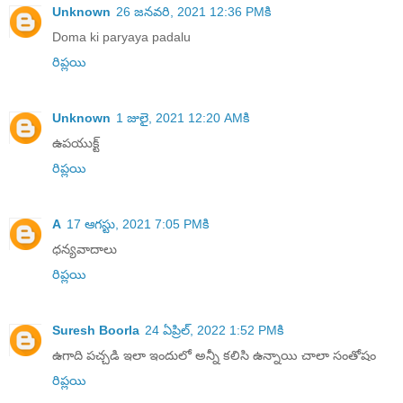
Unknown
26 జనవరి, 2021 12:36 PMకి
Doma ki paryaya padalu
రిప్లయి
Unknown
1 జులై, 2021 12:20 AMకి
ఉపయుక్ట్
రిప్లయి
A
17 ఆగస్టు, 2021 7:05 PMకి
ధన్యవాదాలు
రిప్లయి
Suresh Boorla
24 ఏప్రిల్, 2022 1:52 PMకి
ఉగాది పచ్చడి ఇలా ఇందులో అన్నీ కలిసి ఉన్నాయి చాలా సంతోషం
రిప్లయి