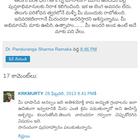
తెలుగు పరిశోధన గత కొన్ని మాసాలుగా మూసి ఉంచడం వల్ల
పుస్తకాభిమానులకు నిరాశ కలిగించింది. ఇక ఆ బెంగ అవసరం లేదు.
తెలుగు పరిశోధన త్వరలోనే మళ్ళీ మీ ముందుకు రాబోతుంది.
ఇదివరకటిలాగానే మీరందరూ ఆదరిస్తారని ఆశిస్తున్నాము. మీ
అభిమానమే మాకు ఊపిరి, ఉత్సాహం........ మీ అందరి అండ ఉంటే అదే
మాకు పది వేలు.
Dr. Panduranga Sharma Ramaka
వద్ద
8:46 PM
షేర్ చేయండి
17 కామెంట్‌లు:
KRKMURTY
28 ఫిబ్రవరి, 2013 8:41 PMకి
మీ భాషాసేవ అనల్పం.ఇది అతిశయోక్తి కాదు.అద్భుత గ్రంథాలను ఇలా
ఉచితంగా ఇవ్వటానికి మీరు ఎంత శ్రమ పడుతున్నారో అని ఊహిస్తే
ఆశ్చర్యం కలుగుతోంది.తెలుగు వారందరూ గర్వంగా చెప్పుకోదగిన
విషయం ఇది.
సానందంగా పునరాహ్వానం పలుకుతున్నాను.
రిప్లయి