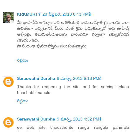
KRKMURTY
28 ఫిబ్రవరి, 2013 8:43 PMకి
మీ భాషాసేవ అనల్పం.ఇది అతిశయోక్తి కాదు.అద్భుత గ్రంథాలను ఇలా
ఉచితంగా ఇవ్వటానికి మీరు ఎంత శ్రమ పడుతున్నారో అని ఊహిస్తే
ఆశ్చర్యం కలుగుతోంది.తెలుగు వారందరూ గర్వంగా చెప్పుకోదగిన
విషయం ఇది.
సానందంగా పునరాహ్వానం పలుకుతున్నాను.
రిప్లయి
Saraswathi Durbha
8 మార్చి, 2013 6:18 PMకి
Thanks for reopening the site and for serving telugu
bhashabhimanulu.
రిప్లయి
Saraswathi Durbha
9 మార్చి, 2013 4:32 PMకి
ee web site choosthunte rangu rangula parimala