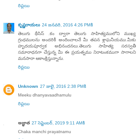
రిప్లయి
కృష్ణరాయలు
24 జనవరి, 2016 4:26 PMకి
తెలుగు థీసిస్ .కం ద్వారా తెలుగు సాహిత్యములోని ముఖ్య
గ్రంధములను అందరికీ అందించాలనే మీ తపన శ్లాఘనీయము.మీకు
హృదయపూర్వక అభినందనలు.తెలుగు సాహిత్య సరస్వతీ
సమారాధనగా చేస్తున్న మీ ఈ ప్రయత్నము నిరాటంకముగా సాగాలని
మనసారా ఆకాంక్షిస్తున్నాను.
రిప్లయి
Unknown
27 జులై, 2016 2:38 PMకి
Meeku dhanyavaadhamulu
రిప్లయి
అజ్ఞాత
27 సెప్టెంబర్, 2019 9:11 AMకి
Chaka manchi prayatnamu