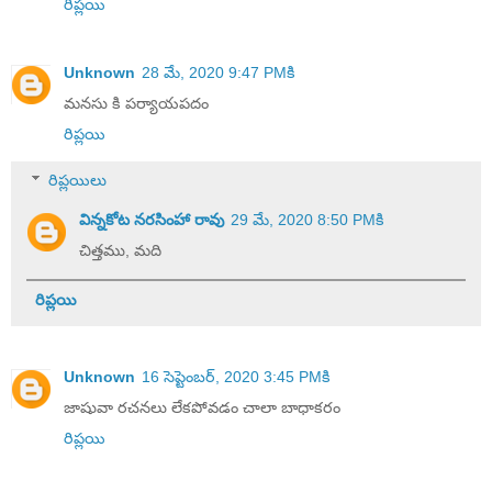
రిప్లయి
Unknown
28 మే, 2020 9:47 PMకి
మనసు కి పర్యాయపదం
రిప్లయి
రిప్లయిలు
విన్నకోట నరసింహా రావు
29 మే, 2020 8:50 PMకి
చిత్తము, మది
రిప్లయి
Unknown
16 సెప్టెంబర్, 2020 3:45 PMకి
జాషువా రచనలు లేకపోవడం చాలా బాధాకరం
రిప్లయి