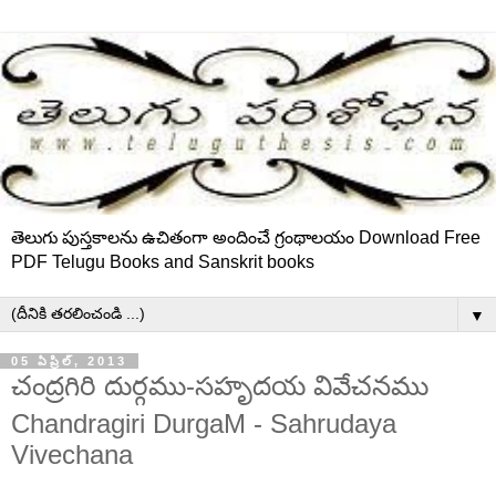
తెలుగు పుస్తకాలను ఉచితంగా అందించే గ్రంథాలయం Download Free
PDF Telugu Books and Sanskrit books
▼
05 ఏప్రిల్, 2013
చంద్రగిరి దుర్గము-సహృదయ వివేచనము
Chandragiri DurgaM - Sahrudaya
Vivechana