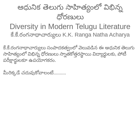
ఆధునిక తెలుగు సాహిత్యంలో విభిన్న
ధోరణులు
Diversity in Modern Telugu Literature
కే.కే.రంగనాథాచార్యులు K.K. Ranga Natha Acharya
కే.కే.రంగనాథాచార్యులు సంపాదకత్వంలో వెలువడిన ఈ ఆధునిక తెలుగు
సాహిత్యంలో విభిన్న ధోరణులు స్నాతకోత్తరస్థాయి విద్యార్థులకు, పోటీ
పరీక్షార్థులకూ ఉపయోగకరం.
మీరిక్కడే చదువుకోవాలంటే..........