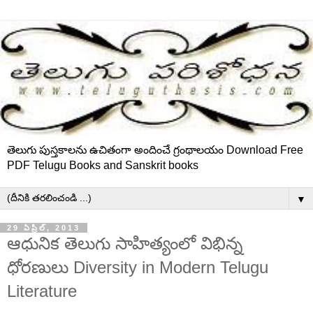
తెలుగు పుస్తకాలను ఉచితంగా అందించే గ్రంథాలయం Download Free
PDF Telugu Books and Sanskrit books
▼
29 ఏప్రిల్, 2013
ఆధునిక తెలుగు సాహిత్యంలో విభిన్న
ధోరణులు Diversity in Modern Telugu
Literature