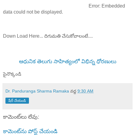
Error: Embedded
data could not be displayed.
Down Load Here... దిగుమతి చేసుకోవాలంటే....
ఆధునిక తెలుగు సాహిత్యంలో విభిన్న ధోరణులు
పైనొక్కండి
Dr. Panduranga Sharma Ramaka
వద్ద
9:30 AM
షేర్ చేయండి
కామెంట్‌లు లేవు:
కామెంట్‌ను పోస్ట్ చేయండి