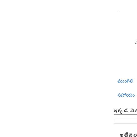
ముంగిలి
సహాయం
ఇక్కడ వె
ఇటీవల