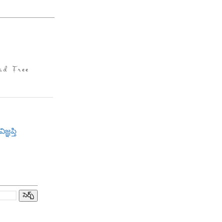
ad Free
విజ్ఞప్తి