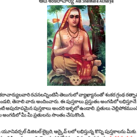
ఆది శంకరాచార్య Adi Shankara Acharya
కరాచార్యులవారి రచనలన్నింటినీ తెలుగులో వ్యాఖ్యానంతో శంకర గ్రంథ రత్న
ండలి, తెనాలి వారు అందించారు. ఈ పుస్తకాలు ప్రస్తుతం అంగడిలో లభిస్తూన
ి అపురూపమైన పుస్తకాలు అందరి ఇళ్ళలో ఉండాలి. ప్రతులు చెల్లిపోకముందే,
ాల అంగడిలో మీ మీ ప్రతులను సొంతం చేసుకొండి.
తం యూనివర్సల్ డిజిటల్ లైబ్రరి, ఆర్కైవ్ లలో లభిస్తున్న కొన్ని పుస్తకాలను మీకు