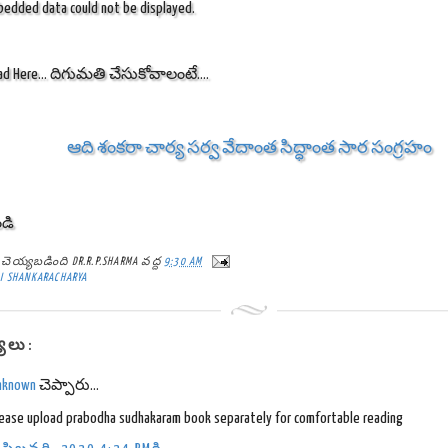
mbedded data could not be displayed.
ad Here... దిగుమతి చేసుకోవాలంటే....
ఆది శంకరా చార్య సర్వ వేదాంత సిద్ధాంత సార సంగ్రహం
ండి
్ట్ చెయ్యబడింది
DR.R.P.SHARMA
వద్ద
9:30 AM
I SHANKARACHARYA
్యలు:
nknown
చెప్పారు...
lease upload prabodha sudhakaram book separately for comfortable reading