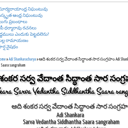
రీ సూర్యరాయాంధ్ర నిఘంటువు
స్కృత ఆంధ్ర నిఘంటువు
లుగు ప్రబంధాలు
పీ ధర్మారావు రచనలు
రాద్ధములు ఎందుకు పెట్టవలెను?
ొల్ల రామాయణం
రీహర్ష నైషధం
ome
»
Adi Shankaracharya
» ఆది శంకర సర్వ వేదాంత సిద్ధాంత సార సంగ్రహం Adi Shanka
 Saara sangraham
శంకర సర్వ వేదాంత సిద్ధాంత సార సంగ్
kara Sarva Vedantha Siddhantha Saara san
ఆది శంకర సర్వ వేదాంత సిద్ధాంత సార సంగ్ర
Adi Shankara
Sarva Vedantha Siddhantha Saara sangraham