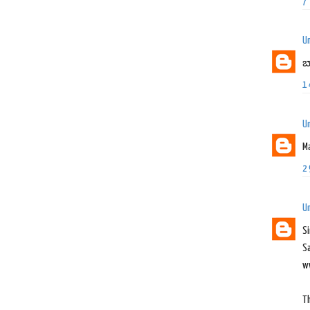
7
U
బ
1
U
Ma
2
U
Si
S
w
Th