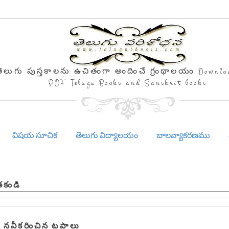
తెలుగు పుస్తకాలను ఉచితంగా అందించే గ్రంథాలయం Downlo
PDF Telugu Books and Sanskrit books
విషయ సూచిక
తెలుగు విద్యాలయం
బాలవ్యాకరణము
తకండి
 నవీకరించిన టపాలు