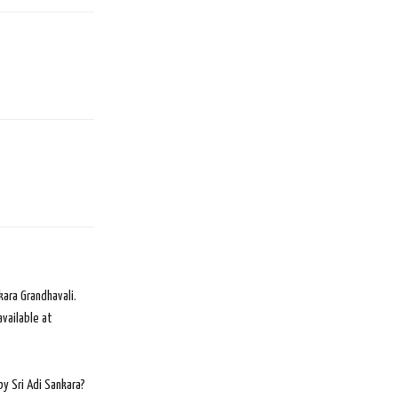
kara Grandhavali.
vailable at
by Sri Adi Sankara?