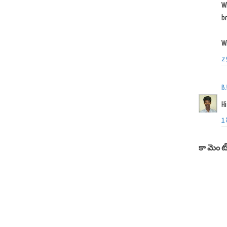
Wh
br
Wi
2
B
Hi
1
కామెంట్