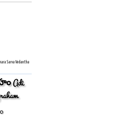
ra Sarva Vedantha
రహం Adi
graham
హం