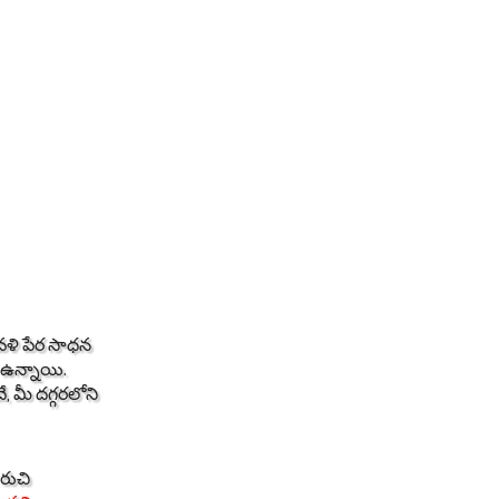
ావళి పేర సాధన
ే ఉన్నాయి.
 మీ దగ్గరలోని
 రుచి