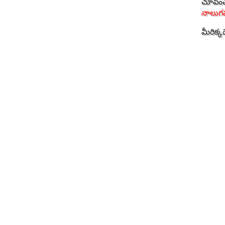
చూపించడ
నాలుగ
మీరిక్కడ