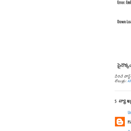
Error: E
Down Lo
పైనొక్క
వీరిచే పోస
లేబుళ్లు:
AD
5 వ్యాఖ
U
P