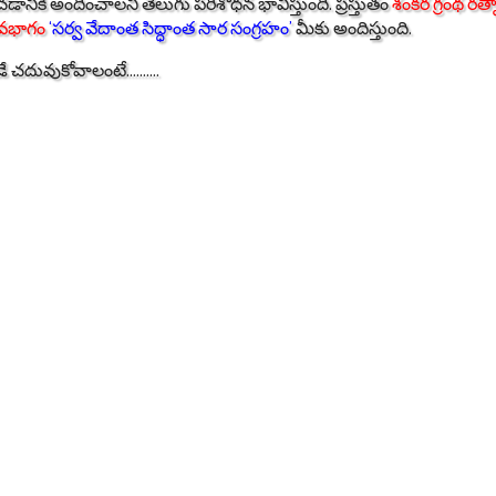
ానికి అందించాలని తెలుగు పరిశోధన భావిస్తుంది. ప్రస్తుతం
శంకర గ్రంథ రత్న
వభాగం
‘సర్వ వేదాంత సిద్ధాంత సార సంగ్రహం’
మీకు అందిస్తుంది.
ే చదువుకోవాలంటే..........