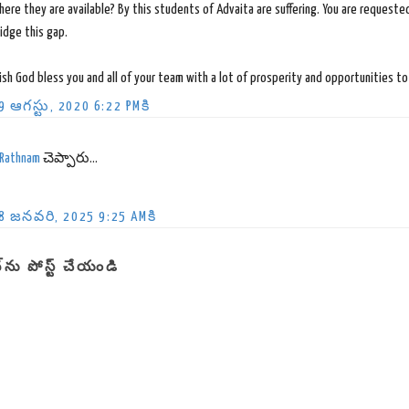
ere they are available? By this students of Advaita are suffering. You are request
idge this gap.
sh God bless you and all of your team with a lot of prosperity and opportunities to
9 ఆగస్టు, 2020 6:22 PMకి
.Rathnam
చెప్పారు...
8 జనవరి, 2025 9:25 AMకి
‌ను పోస్ట్ చేయండి