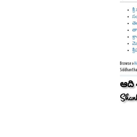
శ్
సం
తె
తా
శ్
మ
శ్
Browse »
H
Siddhantha
ఆది 
Shan