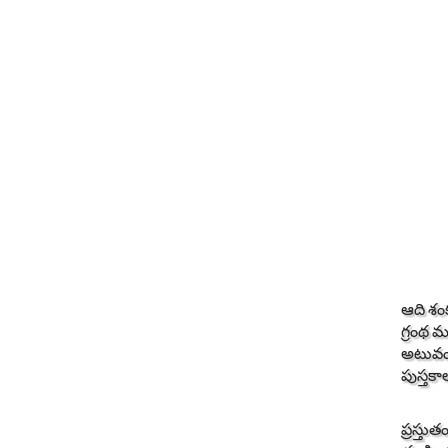
ఆది శం
గ్రంథ మ
అటువంట
పుస్తక
ప్రస్తు