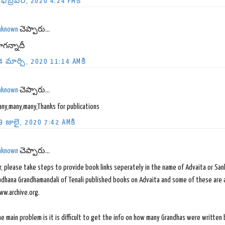
 ఫిబ్రవరి, 2020 4:24 PMకి
nknown
చెప్పారు...
ాగన్నాదీ
4 మార్చి, 2020 11:14 AMకి
nknown
చెప్పారు...
ny,many,many,Thanks for publications
9 జులై, 2020 7:42 AMకి
nknown
చెప్పారు...
r, please take steps to provide book links seperately in the name of Advaita or San
adhana Grandhamandali of Tenali published books on Advaita and some of these are a
ww.archive.org.
e main problem is it is difficult to get the info on how many Grandhas were written 