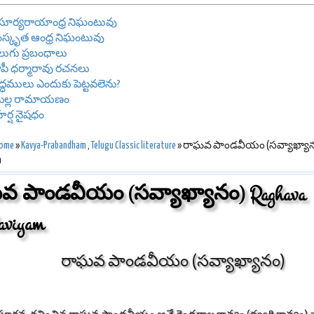
రీ సూర్యరాయాంధ్ర నిఘంటువు
స్కృత ఆంధ్ర నిఘంటువు
లుగు ప్రబంధాలు
పీ ధర్మారావు రచనలు
రాద్ధములు ఎందుకు పెట్టవలెను?
ొల్ల రామాయణం
రీహర్ష నైషధం
ome
»
Kavya-Prabandham
,
Telugu Classic literature
» రాఘవ పాండవీయం (సవ్యాఖ్యానం
m
వ పాండవీయం (సవ్యాఖ్యానం) Raghava
aviyam
రాఘవ పాండవీయం (సవ్యాఖ్యానం)