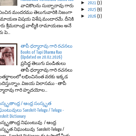
►
2021
(3)
వావికొలను సుబ్బారావు గారు
►
2025
(9)
ించిన మందరము తెలుగువారికి నిజంగా
►
2026
(3)
ామాయణ విషయ విశేష మందారమే. దీనికి
రు శ్రీమదాంధ్ర వాల్మీకి రామాయణం అనే
ు పె...
తాపీ ధర్మారావు గారి రచనలు
Books of Tapi Dharma Rao
(Updated on 20.02.2026)
ప్రసిద్ధ తెలుగు పండితులు
తాపీ ధర్మారావు గారి రచనలు
తర్జాలంలో లభించినంత వరకు ఇక్కడ
దిస్తున్నాం. విజయ విలాసము - తాపీ
్మారావు గారి హృదయోల...
స్కృతాంధ్ర / ఆంధ్ర సంస్కృత
ఘంటువులు Sanskrit-Telugu / Telugu -
nskrit Dictionary
స్కృతాంధ్ర నిఘంటువు / ఆంధ్ర
స్కృత నిఘంటువు Sanskrit-Telugu /