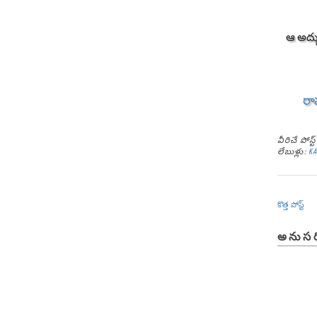
ఆ అద్భ
రా
వీరిచే పోస
లేబుళ్లు:
KA
కొత్త పోస్ట్
అనుసర