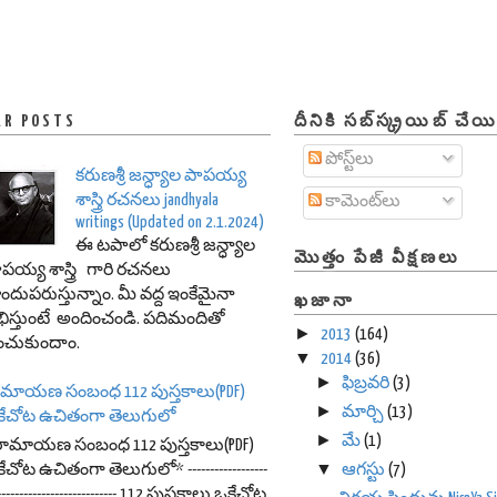
AR POSTS
దీనికి సబ్‌స్క్రయిబ్ చేయ
పోస్ట్‌లు
కరుణశ్రీ జన్ధ్యాల పాపయ్య
శాస్త్రి రచనలు jandhyala
కామెంట్‌లు
writings (Updated on 2.1.2024)
ఈ టపాలో కరుణశ్రీ జన్ధ్యాల
మొత్తం పేజీ వీక్షణలు
పయ్య శాస్త్రి గారి రచనలు
ందుపరుస్తున్నాం. మీ వద్ద ఇంకేమైనా
ఖజానా
ిస్తుంటే అందించండి. పదిమందితో
►
2013
(164)
ంచుకుందాం.
▼
2014
(36)
►
ఫిబ్రవరి
(3)
ామాయణ సంబంధ 112 పుస్తకాలు(PDF)
►
మార్చి
(13)
కేచోట ఉచితంగా తెలుగులో
►
మే
(1)
రామాయణ సంబంధ 112 పుస్తకాలు(PDF)
▼
ేచోట ఉచితంగా తెలుగులో* ------------------
ఆగస్టు
(7)
---------------------------- 112 పుస్తకాలు ఒకేచోట