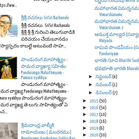
నిర్ణయ సింధువు NirnYa S
tps://ww...
మహాభారత విమర్శనము M
Vimarshanamu
శ్రీశ్రీ రచనలు SriSri Rachanalu
మహాభారత విమర్శనము 2
శ్రీశ్రీ రచనలు SriSri Rachanalu
Vimarshanam 2
శ్రీశ్రీ శ్రీ శ్రీ గురించి తెలుగువాడికి
ఆముక్త మాల్యద (సవ్యాఖ
పరిచయం చేయబూనడం
Malyada
స్యాస్పదం కాబట్టి అటువంటి సాహ...
రాఘవ పాండవీయం (సవ్య
Pandaviyam
పాండురంగ మాహాత్మ్యం -
భారతి సూచి Bharthi Such
పామర వ్యాఖ్యా సహితం
భవభూతి భారతి Bhavabhu
Panduranga Mahathmyam -
►
సెప్టెంబర్
(4)
Pamara vyakhya
►
పాండురంగ మాహాత్మ్యం -
నవంబర్
(1)
మర వ్యాఖ్య Panduranga Mahathmyamu -
►
డిసెంబర్
(7)
mara vyakhya పాండురంగ మాహాత్మ్యం-
►
2015
(50)
మర వ్యాఖ్య తె లుగు సాహిత్యంతో ఏ
►
2016
(54)
ంచ...
►
2017
(10)
►
2018
(16)
శ్రీమదాంధ్ర వాల్మీకి
►
2019
(6)
రామాయణం ( మందరము)
►
2020
(30)
Mandaramu Vavikolanu Subba Rao