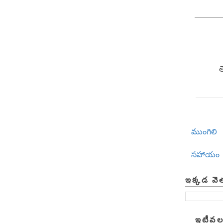
ముంగిలి
సహాయం
ఇక్కడ వె
ఇటీవల