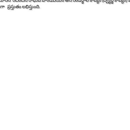
సూరన రచించిన రాఘవ పాండవీయం అనే రెండర్థాల కావ్యం (ద్వ్యర్థి కావ్యం) 
 ప్రస్తుతం లభిస్తుంది.