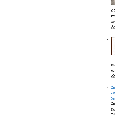
రచ
ర
వా
పేర
అం
అం
ధర
సం
ని
Sa
సం
సం