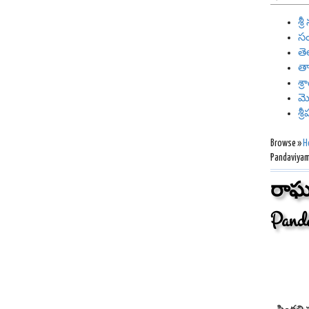
శ్
సం
తె
తా
శ్
మ
శ్
Browse »
H
Pandaviya
రాఘ
Pand