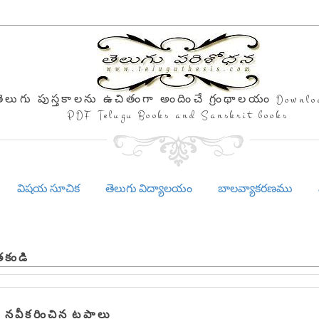
తెలుగు పుస్తకాలను ఉచితంగా అందించే గ్రంథాలయం Downlo
PDF Telugu Books and Sanskrit books
విషయ సూచిక
తెలుగు విద్యాలయం
బాలవ్యాకరణము
తకండి
 నవీకరించిన టపాలు