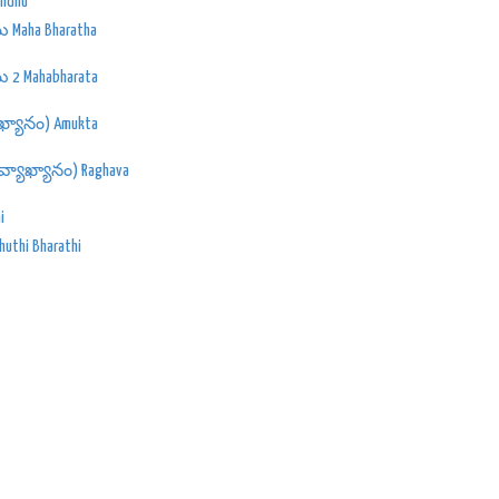
indhu
aha Bharatha
 Mahabharata
్యానం) Amukta
ాఖ్యానం) Raghava
i
thi Bharathi