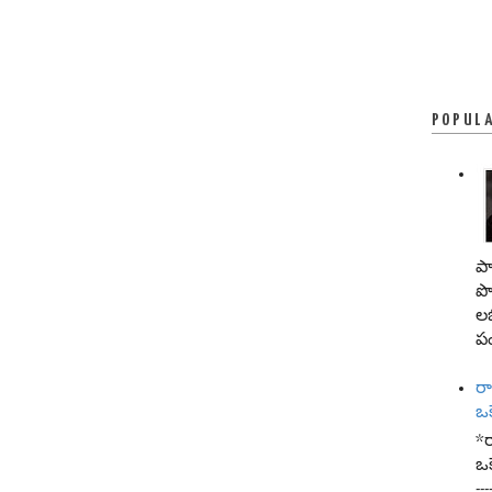
POPUL
పా
పొ
లభ
ప
ర
ఒ
*
ఒక
--