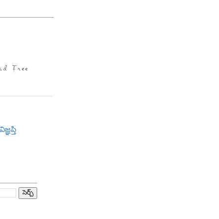
ad Free
విజ్ఞప్తి