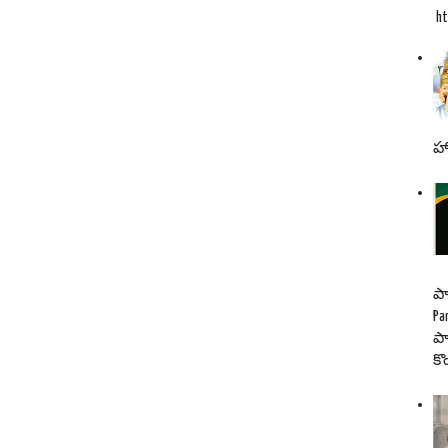
ht
హా
పా
Pa
పా
కొ