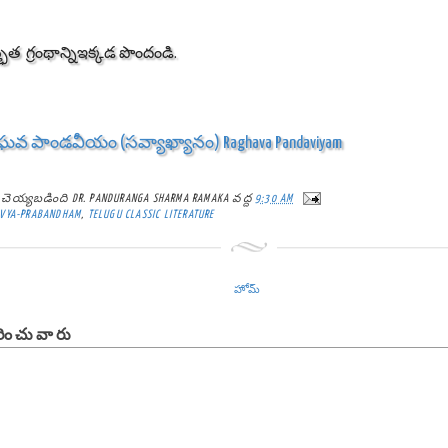
ుత గ్రంథాన్నిఇక్కడ పొందండి.
ఘవ పాండవీయం (సవ్యాఖ్యానం) Raghava Pandaviyam
్ట్ చెయ్యబడింది
DR. PANDURANGA SHARMA RAMAKA
వద్ద
9:30 AM
VYA-PRABANDHAM
,
TELUGU CLASSIC LITERATURE
హోమ్
ించువారు