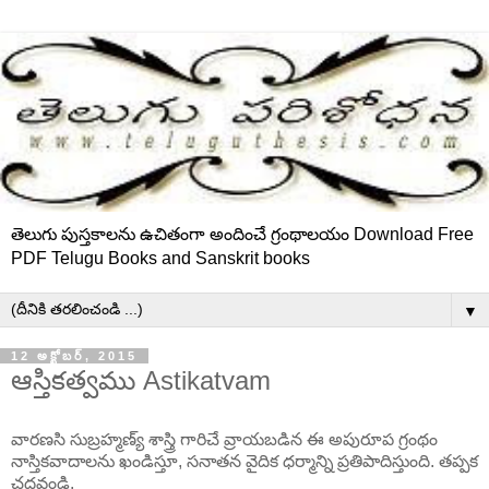
తెలుగు పుస్తకాలను ఉచితంగా అందించే గ్రంథాలయం Download Free
PDF Telugu Books and Sanskrit books
▼
12 అక్టోబర్, 2015
ఆస్తికత్వము Astikatvam
వారణసి సుబ్రహ్మణ్య్ శాస్త్రి గారిచే వ్రాయబడిన ఈ అపురూప గ్రంథం
నాస్తికవాదాలను ఖండిస్తూ, సనాతన వైదిక ధర్మాన్ని ప్రతిపాదిస్తుంది. తప్పక
చదవండి.