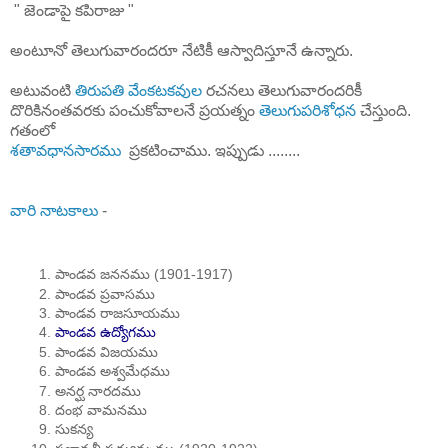
" జెండాపై కపిరాజు "
అంటూనో తెలుగువారందరూ నేటికీ ఆస్వాదిస్తూనే ఉన్నారు.
అటువంటి
తిరుపతి వేంకటకవుల
రచనలు తెలుగువారందరికీ
దొరికినంతవరకు పంచుకోవాలనే ప్రయత్నం
తెలుగుపరిశోధన
చేస్తుంది.
గతంలో
శతావధానసారము
ప్రకటించాము. ఇప్పుడు ........
వారి నాటకాలు
-
పాండవ జననము (1901-1917)
పాండవ ప్రవాసము
పాండవ రాజసూయము
పాండవ ఉద్యోగము
పాండవ విజయము
పాండవ అశ్వమేధము
అనర్ఘ నారదము
దంభ వామనము
సుకన్య