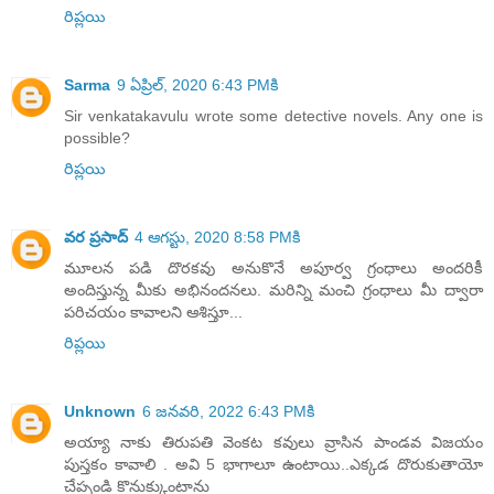
రిప్లయి
Sarma
9 ఏప్రిల్, 2020 6:43 PMకి
Sir venkatakavulu wrote some detective novels. Any one is
possible?
రిప్లయి
వర ప్రసాద్
4 ఆగస్టు, 2020 8:58 PMకి
మూలన పడి దొరకవు అనుకొనే అపూర్వ గ్రంధాలు అందరికీ
అందిస్తున్న మీకు అభినందనలు. మరిన్ని మంచి గ్రంధాలు మీ ద్వారా
పరిచయం కావాలని ఆశిస్తూ...
రిప్లయి
Unknown
6 జనవరి, 2022 6:43 PMకి
అయ్యా నాకు తిరుపతి వెంకట కవులు వ్రాసిన పాండవ విజయం
పుస్తకం కావాలి . అవి 5 భాగాలూ ఉంటాయి..ఎక్కడ దొరుకుతాయో
చేప్పండి కొనుక్కుంటాను