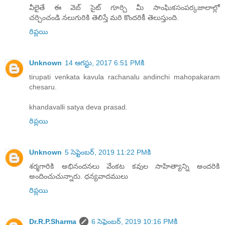
వీలైతే ఈ వెబ్ సైట్ గూర్చి మీ సాంఘికసంపర్కజాలాల్లో
చర్చించండి.నలుగురికి తెలిస్తే మరి కొందరికీ తెలుస్తుంది.
రిప్లయి
Unknown
14 ఆగస్టు, 2017 6:51 PMకి
tirupati venkata kavula rachanalu andinchi mahopakaram
chesaru.
khandavalli satya deva prasad.
రిప్లయి
Unknown
5 సెప్టెంబర్, 2019 11:22 PMకి
శర్మగారికి అభినందనలు వేంకట కవుల సాహిత్యాన్ని అందరికి
అందించుచున్నారు. ధన్యవాదములు
రిప్లయి
Dr.R.P.Sharma
6 సెప్టెంబర్, 2019 10:16 PMకి