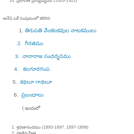
ప్రభావతీ ప్రద్యుమ్నము (1920-1922)
అనేవి ఒకే సంపుటంలో కలిగిన
1.
తిరుపతి వేంకటకవుల నాటకములు
2. గీరతము
౩. నానారాజ సందర్శనము
4. కలగూరగంప
5.
కథలూ గాథలూ
6.
ప్రబంధాలు
( ఇందులో
శ్రవణానందము (1893-1897; 1897-1898)
పాణిగృహీత