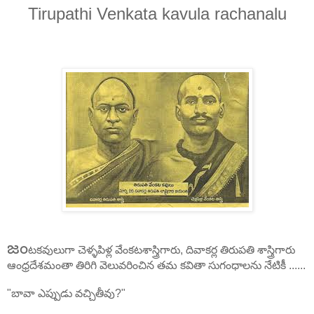
Tirupathi Venkata kavula rachanalu
జం
టకవులుగా చెళ్ళపిళ్ల వేంకటశాస్త్రిగారు, దివాకర్ల తిరుపతి శాస్త్రిగారు
ఆంధ్రదేశమంతా తిరిగి వెలువరించిన తమ కవితా సుగంధాలను నేటికీ ......
"బావా ఎప్పుడు వచ్చితీవు?"