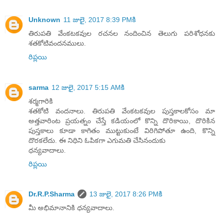
Unknown
11 జులై, 2017 8:39 PMకి
తిరుపతి వేంకటకవుల రచనల నందించిన తెలుగు పరిశోధనకు
శతకోటివందనములు.
రిప్లయి
sarma
12 జులై, 2017 5:15 AMకి
శర్మగారికి
శతకోటి వందనాలు. తిరుపతి వేంకటకవుల పుస్తకాలకోసం మా
అత్తవారింట ప్రయత్నం చేస్తే కడియంలో కొన్ని దొరికాయి, దొరికిన
పుస్తకాలు కూడా కాగితం ముట్టుకుంటే విరిగిపోతూ ఉంది, కొన్ని
దొరకలేదు. ఈ నిధిని ఓపికగా ఎగుమతి చేసినందుకు
ధన్యవాదాలు.
రిప్లయి
Dr.R.P.Sharma
13 జులై, 2017 8:26 PMకి
మీ అభిమానానికి ధన్యవాదాలు.