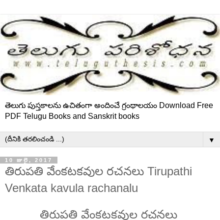
తెలుగు పుస్తకాలను ఉచితంగా అందించే గ్రంథాలయం Download Free
PDF Telugu Books and Sanskrit books
▼
10 జులై, 2017
తిరుపతి వేంకటకవుల రచనలు Tirupathi
Venkata kavula rachanalu
తిరుపతి వేంకటకవుల రచనలు