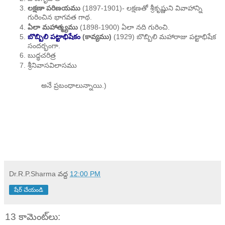
లక్షణా పరిణయము
(1897-1901)- లక్షణతో శ్రీకృష్ణుని వివాహాన్ని
గురించిన భాగవత గాథ.
ఏలా మహాత్మ్యము
(1898-1900) ఏలా నది గురించి.
బొబ్బిలి పట్టాభిషేకం
(కావ్యము)
(1929) బొబ్బిలి మహారాజు పట్టాభిషేక
సందర్భంగా.
బుద్ధచరిత్ర
శ్రీనివాసవిలాసము
అనే ప్రబంధాలున్నాయి.)
Dr.R.P.Sharma
వద్ద
12:00 PM
షేర్ చేయండి
13 కామెంట్‌లు: