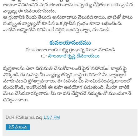
అంటూ నినదించిన మన తెలుగువాడు అప్పయ్య దీక్షితులు గారు వ్రాసిన
వ్యాఖ్య ఈ కువలయానందం.
ఆ గ్రంథానికి రెండు తెలుగు అనువాదాలు వెలువడినాయి. వాటితో పాటు
సంస్కృత వ్యాఖ్యతో కూడిన ఒక ప్రాచీన గ్రంథం కూడా లభించింది.
వాటిని అన్నింటినీ కలిపి ఒకే దగ్గర అందిస్తున్నాం, చూడండి.
కువలయానందము
ఈ అలంకారాలకు లక్ష్య గ్రంథాన్ని కూడా చూడండి
👉
సాలంకార కృష్ణ దేవరాయలు
పుస్తకాలను ఎలా దిగుమతి చేసుకోవాలంటే పైన 'సహాయం' ట్యాబ్ పై
నొక్కండి ఈ టపాపై మీ వ్యాఖ్య తప్పక రాస్తారు కదూ? మీ వ్యాఖ్యలే
మాకు మంచి ప్రోత్సాహకాలు. ఈ టపాను మీ సాంఘికసంపర్కజాలంలో
పంచుకొండి. ఇంకొందరికీ ఈ టపా ఉపయోగ పడుతుంది, మీరూ వారికి
మేలు చేసినవారవుతారు. మీ రా పని చేస్తారనే నమ్మకంతో ముందుగానే
ధన్యవాదాలు.
Dr.R.P.Sharma
వద్ద
1:57 PM
షేర్ చేయండి