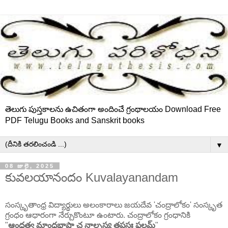
తెలుగు పుస్తకాలను ఉచితంగా అందించే గ్రంథాలయం Download Free
PDF Telugu Books and Sanskrit books
▼
08 జులై, 2025
కువలయానందం Kuvalayanandam
సంస్కృతాంధ్ర విద్యార్థులు అలంకారాలు జయదేవ 'చంద్రాలోకం' సంస్కృత
గ్రంధం ఆధారంగా నేర్చుకొంటూ ఉంటారు. చంద్రాలోకం గ్రంధానికి
"
ఆంధ్రత్వ మాంధ్రభాషా చ నాల్పస్య తపసః ఫలమ్
"