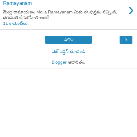
›
Ramayanam
మొల్ల రామాయణం Molla Ramayanam మీకు ఈ పుస్తకం నచ్చింది,
దిగుమతి చేసుకోవాలి అంటే......
11 కామెంట్‌లు:
›
హోమ్
వెబ్ వెర్షన్‌ చూడండి
Blogger
ఆధారితం.