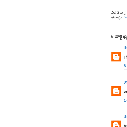
వీరిచే పోస
లేబుళ్లు:
LI
6 వ్యాఖ
U
T
8
Dr
ల
1
U
A