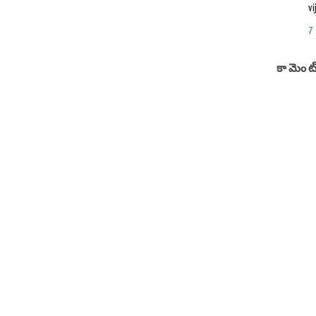
vi
7
కామెంట్