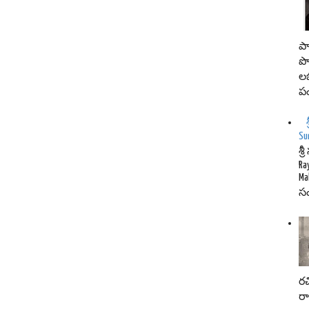
పా
పొ
లభ
ప
Su
శ్
Ra
Ma
సం
రచ
ర