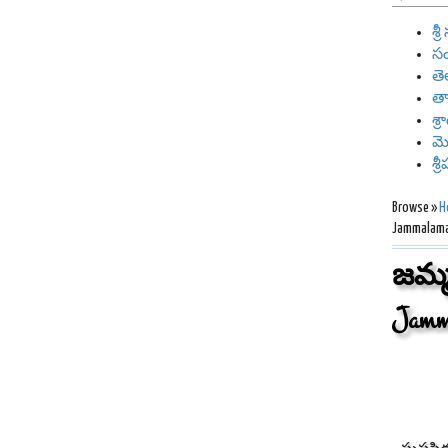
శ్
సం
తె
తా
శ్
మ
శ్
Browse »
H
Jammalama
జమ్
Jamm