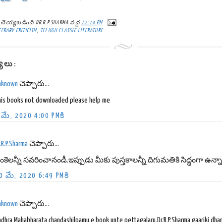
్ట్ చెయ్యబడింది
DR.R.P.SHARMA
వద్ద
12:14 PM
TERARY CRITICISM
,
TELUGU CLASSIC LITERATURE
్యలు:
nknown
చెప్పారు...
his books not downloaded please help me
 మే, 2020 4:00 PMకి
.R.P.Sharma
చెప్పారు...
ంకెలన్నీ సవరించానండీ.ఇప్పుడు మీకు పుస్తకాలన్నీ దిగుమతికి సిద్ధంగా ఉన్న
0 మే, 2020 6:49 PMకి
nknown
చెప్పారు...
ndhra Mahabharata chandashilpamu.e book unte pettagalaru.Dr.R.P.Sharma gaariki dh