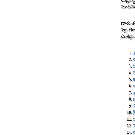
సుప్రస
మాధవర
వారు త
వల్ల తె
ఎంకేవైన
భ
క
స
శ్ర
న
న