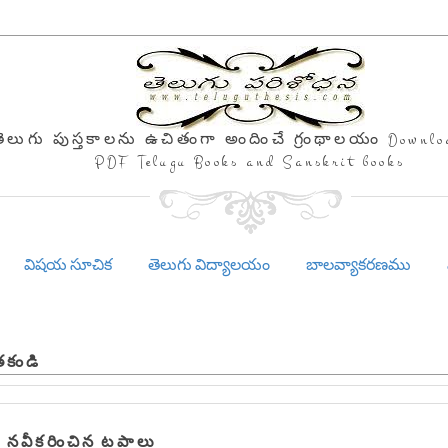
తెలుగు పుస్తకాలను ఉచితంగా అందించే గ్రంథాలయం Downlo
PDF Telugu Books and Sanskrit books
విషయ సూచిక
తెలుగు విద్యాలయం
బాలవ్యాకరణము
తకండి
 నవీకరించిన టపాలు