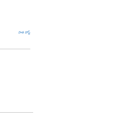
పాత పోస్ట్
ి