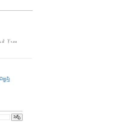
ad Free
విజ్ఞప్తి