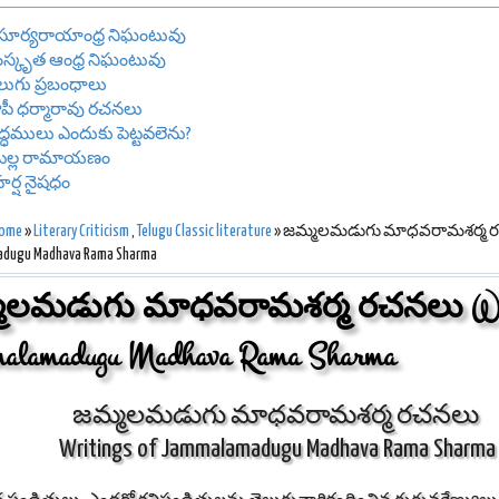
రీ సూర్యరాయాంధ్ర నిఘంటువు
స్కృత ఆంధ్ర నిఘంటువు
లుగు ప్రబంధాలు
పీ ధర్మారావు రచనలు
రాద్ధములు ఎందుకు పెట్టవలెను?
ొల్ల రామాయణం
రీహర్ష నైషధం
ome
»
Literary Criticism
,
Telugu Classic literature
» జమ్మలమడుగు మాధవరామశర్మ రచన
dugu Madhava Rama Sharma
మలమడుగు మాధవరామశర్మ రచనలు Writ
alamadugu Madhava Rama Sharma
జమ్మలమడుగు మాధవరామశర్మ రచనలు
Writings of Jammalamadugu Madhava Rama Sharma