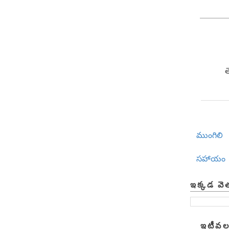
ముంగిలి
సహాయం
ఇక్కడ వె
ఇటీవల