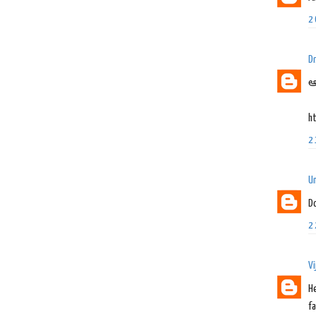
2
Dr
ఆ
h
2
U
Do
2
Vi
H
f