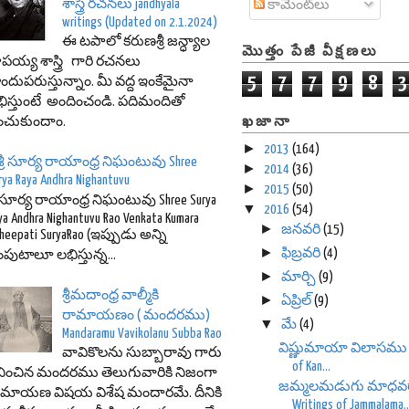
శాస్త్రి రచనలు jandhyala
కామెంట్‌లు
writings (Updated on 2.1.2024)
ఈ టపాలో కరుణశ్రీ జన్ధ్యాల
మొత్తం పేజీ వీక్షణలు
పయ్య శాస్త్రి గారి రచనలు
5
7
7
9
8
3
ందుపరుస్తున్నాం. మీ వద్ద ఇంకేమైనా
ిస్తుంటే అందించండి. పదిమందితో
ఖజానా
ంచుకుందాం.
►
2013
(164)
శ్రీ సూర్య రాయాంధ్ర నిఘంటువు Shree
►
2014
(36)
rya Raya Andhra Nighantuvu
►
2015
(50)
రీ సూర్య రాయాంధ్ర నిఘంటువు Shree Surya
▼
2016
(54)
ya Andhra Nighantuvu Rao Venkata Kumara
►
జనవరి
(15)
heepati SuryaRao (ఇప్పుడు అన్ని
►
ఫిబ్రవరి
(4)
పుటాలూ లభిస్తున్న...
►
మార్చి
(9)
శ్రీమదాంధ్ర వాల్మీకి
►
ఏప్రిల్
(9)
రామాయణం ( మందరము)
▼
మే
(4)
Mandaramu Vavikolanu Subba Rao
విష్ణుమాయా విలాసము Vi
వావికొలను సుబ్బారావు గారు
of Kan...
ించిన మందరము తెలుగువారికి నిజంగా
జమ్మలమడుగు మాధవర
ామాయణ విషయ విశేష మందారమే. దీనికి
Writings of Jammalama..