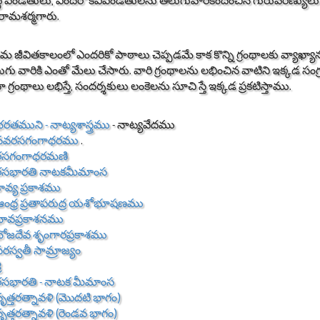
ిద్ధ పండితులు, ఎందరో కవిపండితులను తెలుగువారికందించిన గురువరేణ్య
ామశర్మగారు.
మ జీవితకాలంలో ఎందరికో పాఠాలు చెప్పడమే కాక కొన్ని గ్రంథాలకు వ్యాఖ్య
లుగు వారికి ఎంతో మేలు చేసారు. వారి గ్రంథాలను లభించిన వాటిని ఇక్కడ సంగ్
ా గ్రంథాలు లభిస్తే, సందర్శకులు లంకెలను సూచి స్తే ఇక్కడ ప్రకటిస్తాము.
రతముని - నాట్యశాస్త్రము
- నాట్యవేదము
నవరసగంగాధరము
.
రసగంగాధరమణి
రసభారతి నాటకమీమాంస
ావ్య ప్రకాశము
ఆంధ్ర ప్రతాపరుద్ర యశోభూషణము
భావప్రకాశనము
భోజదేవ శృంగారప్రకాశము
రస్వతీ సామ్రాజ్యం
ీ
రసభారతి - నాటక మీమాంస
ృత్తరత్నావళి (మొదటి భాగం)
ృత్తరత్నావళి (రెండవ భాగం)