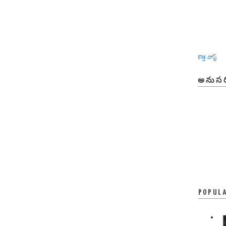
కొత్త పోస్ట్
అనుసర
POPUL