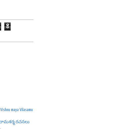
8
shnu maya Vilasamu
ామశర్మ రచనలు
.