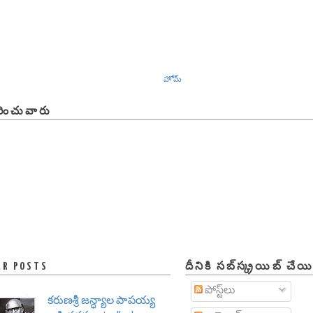
హోమ్
ించువారు
AR POSTS
దీనికి సబ్‌స్క్రయిబ్ చేయ
పోస్ట్‌లు
కరుణశ్రీ జన్ధ్యాల పాపయ్య