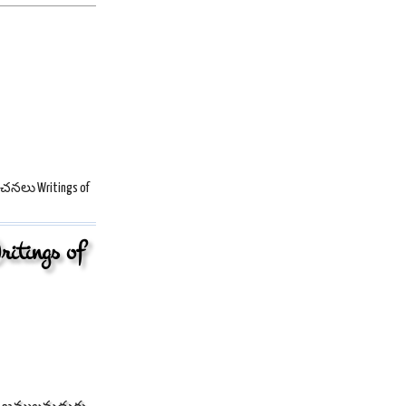
లు Writings of
ings of