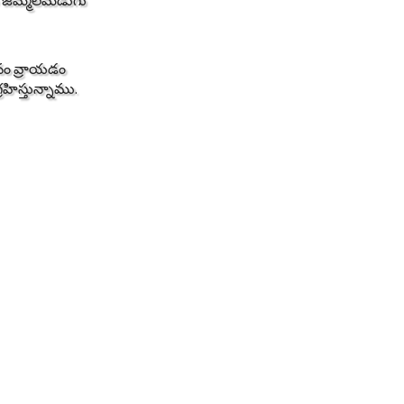
ులు జమ్మలమడుగు
ానం వ్రాయడం
రహిస్తున్నాము.