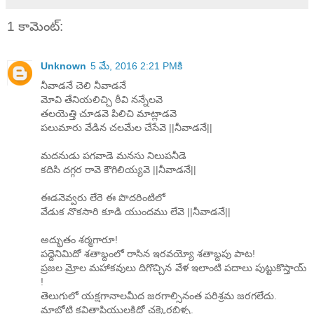
1 కామెంట్‌:
Unknown
5 మే, 2016 2:21 PMకి
నీవాడనే చెలి నీవాడనే
మోవి తేనియలిచ్చి ఠీవి నన్నేలవె
తలయెత్తి చూడవె పిలిచి మాట్లాడవె
పలుమారు వేడిన చలమేల చేసేవె ||నీవాడనే||
మదనుడు పగవాడె మనసు నిలుపనీడె
కదిసి దగ్గర రావె కౌగిలియ్యవె ||నీవాడనే||
ఈడనెవ్వరు లేరె ఈ పొదరింటిలో
వేడుక నొకసారి కూడి యుందము లేవె ||నీవాడనే||
అద్భుతం శర్మగారూ!
పద్దెనిమిదో శతాబ్దంలో రాసిన ఇరవయ్యో శతాబ్దపు పాట!
ప్రజల మ్రోల మహాకవులు దిగొచ్చిన వేళ ఇలాంటి పదాలు పుట్టుకొస్తాయ్
!
తెలుగులో యక్షగానాలమీద జరగాల్సినంత పరిశ్రమ జరగలేదు.
మాబోటి కవితాప్రియులకిదో చక్కెరబిళ్ళ.