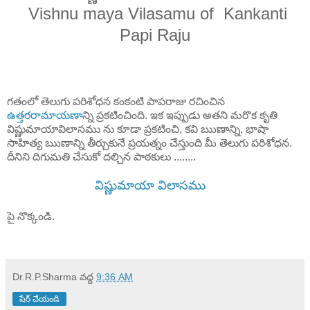
Vishnu maya Vilasamu of Kankanti
Papi Raju
గతంలో తెలుగు పరిశోధన కంకంటి పాపరాజు రచించిన
ఉత్తరరామాయణా
న్ని ప్రకటించింది. ఇక ఇప్పుడు అతని మరొక కృతి
విష్ణుమాయావిలాసము ను కూడా ప్రకటించి, కవి ఋణాన్ని, భాషా
సాహిత్య ఋణాన్ని తీర్చుకునే ప్రయత్నం చేస్తుంది మీ తెలుగు పరిశోధన.
దీనిని దిగుమతి చేసుకో దల్చిన పాఠకులు ........
విష్ణుమాయా విలాసము
పై నొక్కండి.
Dr.R.P.Sharma
వద్ద
9:36 AM
షేర్ చేయండి