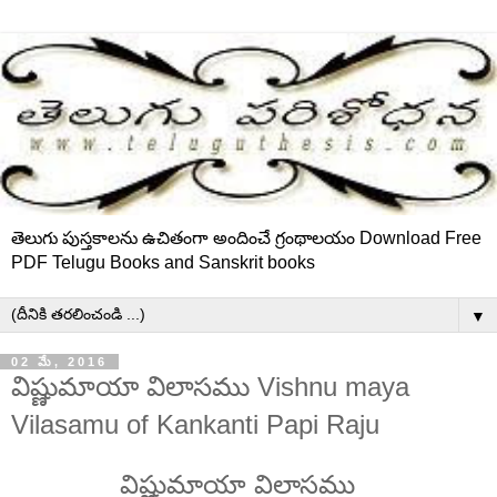
తెలుగు పుస్తకాలను ఉచితంగా అందించే గ్రంథాలయం Download Free
PDF Telugu Books and Sanskrit books
▼
02 మే, 2016
విష్ణుమాయా విలాసము Vishnu maya
Vilasamu of Kankanti Papi Raju
విష్ణుమాయా విలాసము