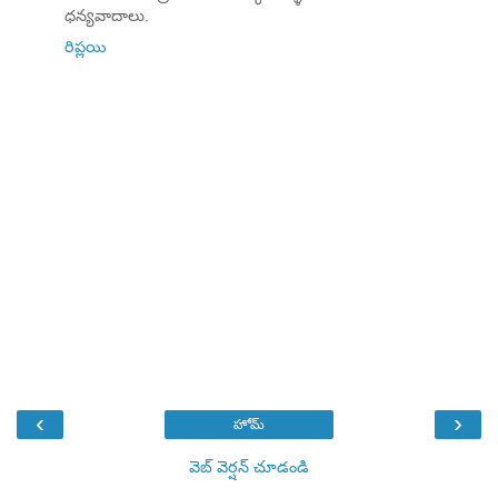
ధన్యవాదాలు.
రిప్లయి
‹
›
హోమ్
వెబ్ వెర్షన్‌ చూడండి