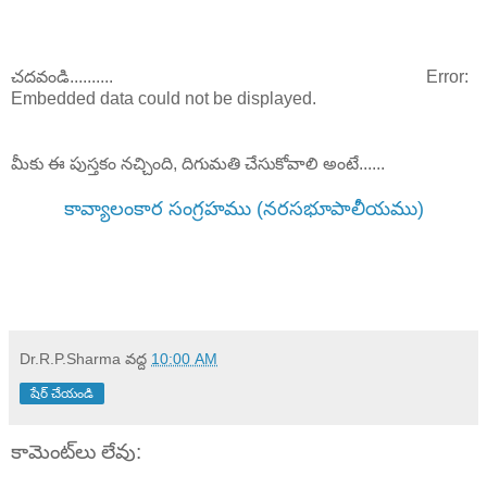
చదవండి..........
Error:
Embedded data could not be displayed.
మీకు ఈ పుస్తకం నచ్చింది, దిగుమతి చేసుకోవాలి అంటే......
కావ్యాలంకార సంగ్రహము (నరసభూపాలీయము)
Dr.R.P.Sharma
వద్ద
10:00 AM
షేర్ చేయండి
కామెంట్‌లు లేవు: