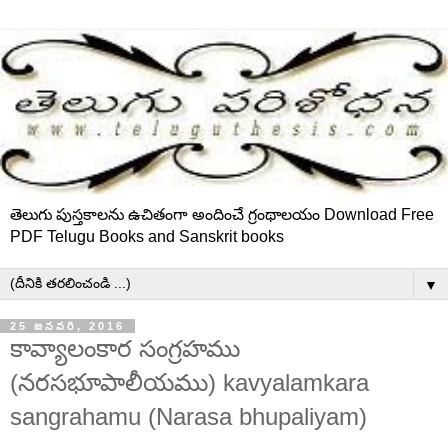
తెలుగు పుస్తకాలను ఉచితంగా అందించే గ్రంథాలయం Download Free
PDF Telugu Books and Sanskrit books
▼
25 జనవరి, 2016
కావ్యాలంకార సంగ్రహము
(నరసభూపాలీయము) kavyalamkara
sangrahamu (Narasa bhupaliyam)