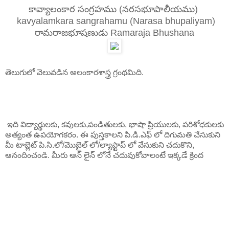
కావ్యాలంకార సంగ్రహము (నరసభూపాలీయము)
kavyalamkara sangrahamu (Narasa bhupaliyam)
రామరాజభూషణుడు Ramaraja Bhushana
తెలుగులో వెలువడిన అలంకారశాస్త్ర గ్రంథమిది.
ఇది విద్యార్థులకు, కవులకు,పండితులకు, భాషా ప్రియులకు, పరిశోధకులకు
అత్యంత ఉపయోగకరం. ఈ పుస్తకాలని పి.డి.ఎఫ్ లో దిగుమతి చేసుకుని
మీ టాబ్లెట్ పి.సి.లో/మొబైల్ లో/ల్యాప్టాప్ లో వేసుకుని చదుకొని,
ఆనందించండి. మీరు ఆన్ లైన్ లోనే చదువుకోవాలంటే ఇక్కడే క్రింద