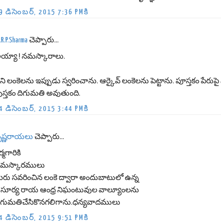
9 డిసెంబర్, 2015 7:36 PMకి
.R.P.Sharma
చెప్పారు...
య్యా ! నమస్కారాలు.
ీని లంకెలను ఇప్పుడు స్వరించాను. ఆర్కైవ్ లంకెలను పెట్టాను. పూస్తకం పేరుపై 
ుస్తకం దిగుమతి అవుతుంది.
4 డిసెంబర్, 2015 3:44 PMకి
ృష్ణరాయలు
చెప్పారు...
్మగారికి
మస్కారములు
ీరు సవరించిన లంకె ద్వారా అందుబాటులో ఉన్న
్రీ సూర్య రాయ ఆంధ్ర నిఘంటువుల వాల్యూంలను
ిగుమతిచేసికొనగలిగాను.ధన్యవాదములు
4 డిసెంబర్, 2015 9:51 PMకి