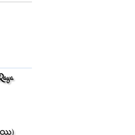
Raya
ాయి)