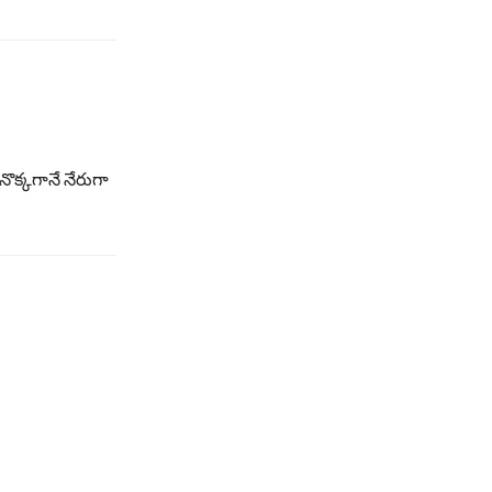
నొక్కగానే నేరుగా