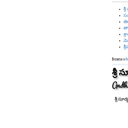
శ్
సం
తె
తా
శ్
మ
శ్
Browse »
H
శ్రీ
Andh
శ్రీ సూ