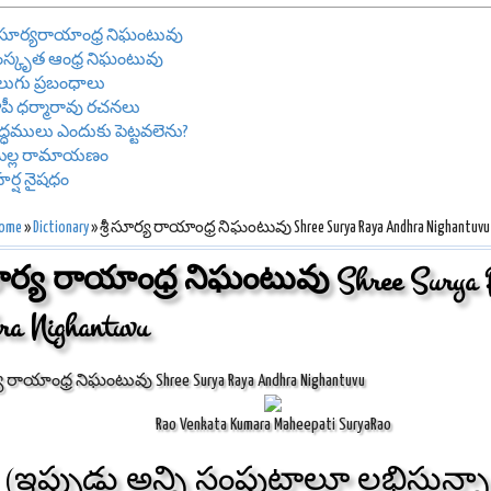
రీ సూర్యరాయాంధ్ర నిఘంటువు
స్కృత ఆంధ్ర నిఘంటువు
లుగు ప్రబంధాలు
పీ ధర్మారావు రచనలు
రాద్ధములు ఎందుకు పెట్టవలెను?
ొల్ల రామాయణం
రీహర్ష నైషధం
ome
»
Dictionary
» శ్రీ సూర్య రాయాంధ్ర నిఘంటువు Shree Surya Raya Andhra Nighantuvu
 సూర్య రాయాంధ్ర నిఘంటువు Shree Surya 
ra Nighantuvu
ర్య రాయాంధ్ర నిఘంటువు Shree Surya Raya Andhra Nighantuvu
Rao Venkata Kumara Maheepati SuryaRao
(ఇప్పుడు అన్ని సంపుటాలూ లభిస్తున్న