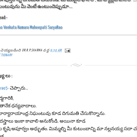
ిఘంటువును మీ వెంటే ఉంటుందెప్పుడూ....
ead:-
ao Venkata Kumara Maheepati SuryaRao
్ట్ చెయ్యబడింది
DR.R.P.SHARMA
వద్ద
9:30 AM
CTIONARY
ఖ్యలు:
srao5-
చెప్పారు...
్మగారికి,
తానేక ధన్యవాదాలు.
ూర్యారాయాంధ్ర నిఘంటువు కూడ దిగుమతి చేసుకొన్నాను.
 దస్త్రాలు ఇంకా కావాలి అనుకోండి. అయినా కూడ
ీ కృషి అపూర్వం అధ్భుతం. మిమ్మల్ని మీ కుటుంబాన్ని మా నల్లనయ్య సదా చ
ాక.