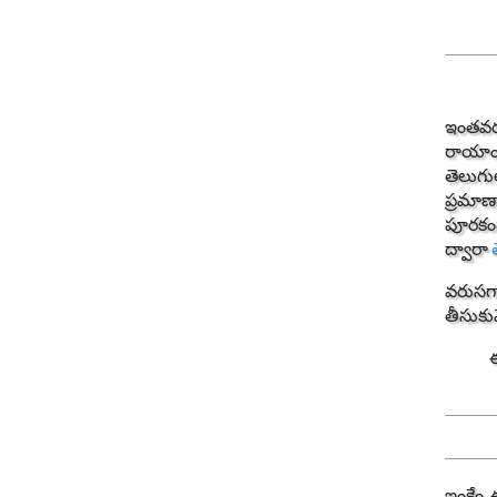
ఇంతవర
రాయాంధ
తెలుగుల
ప్రమాణా
పూరకంగ
ద్వారా
వరుసగా
తీసుకు
ఇంకేం, 