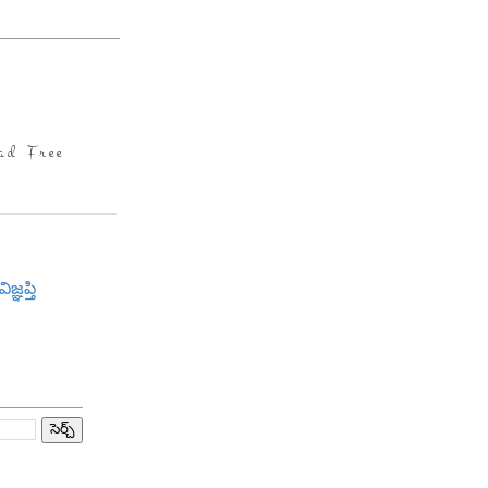
ad Free
విజ్ఞప్తి