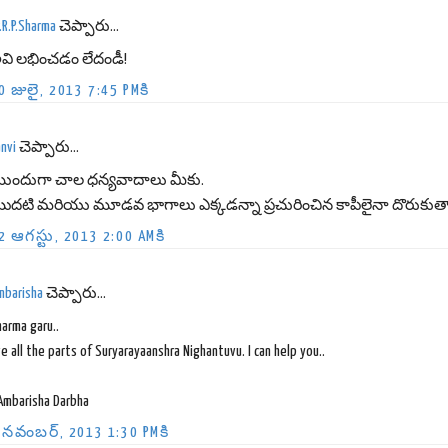
.R.P.Sharma
చెప్పారు...
వి లభించడం లేదండీ!
0 జులై, 2013 7:45 PMకి
nvi
చెప్పారు...
ుందుగా చాల ధన్యవాదాలు మీకు.
ొదటి మరియు మూడవ భాగాలు ఎక్కడన్నా ప్రచురించిన కాపీలైనా దొరుకు
2 ఆగస్టు, 2013 2:00 AMకి
mbarisha
చెప్పారు...
arma garu..
ve all the parts of Suryarayaanshra Nighantuvu. I can help you..
 Ambarisha Darbha
 నవంబర్, 2013 1:30 PMకి