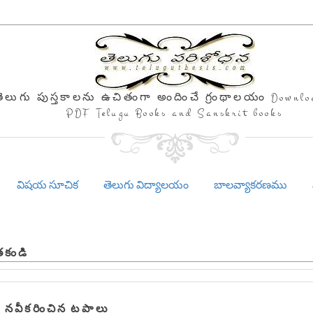
తెలుగు పుస్తకాలను ఉచితంగా అందించే గ్రంథాలయం Downlo
PDF Telugu Books and Sanskrit books
విషయ సూచిక
తెలుగు విద్యాలయం
బాలవ్యాకరణము
తకండి
 నవీకరించిన టపాలు