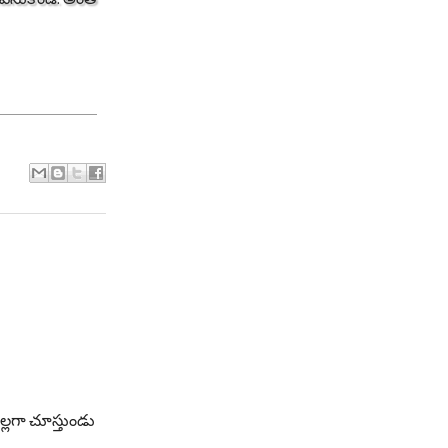
ల్లగా చూస్తుండు