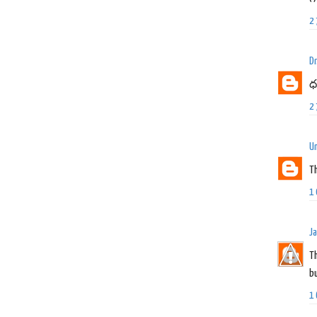
2
D
ధ
2
U
Th
1
J
T
bu
1