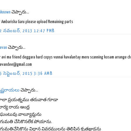
nknown
చెప్పారు...
r Ambarisha Garu please upload Remaining parts
2 నవంబర్, 2013 12:47 PMకి
eevan
చెప్పారు...
r avi ma friend deggara hard copys vunnai kavalantay meru scanning kosam arrange ch
eevandee@gmail.com
5 సెప్టెంబర్, 2015 3:36 AMకి
ృష్ణరాయలు
చెప్పారు...
ాలా ప్రయత్నము తరువాత గూడా
ూర్య రాయ ఆంధ్ర
ిఘంటువు వాల్యూమ్లను
ిగుమతి చేసికొనలేక పోయాను.
ిగుమతిచేసికొను విధాన వివరములను తెలిపిన కృతజ్ఞుడను