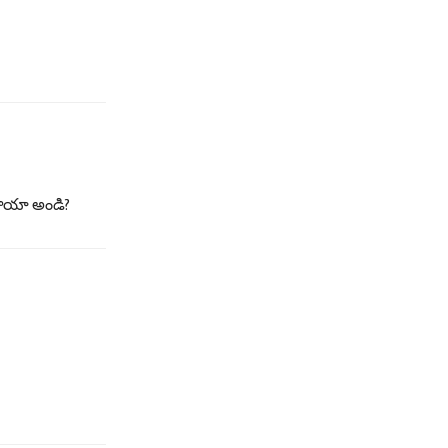
తాయా అండి?