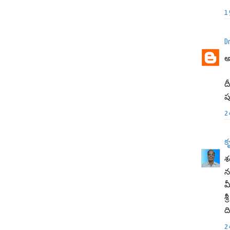
1
Dr
అ
ద
ప
2
క
శర
న
మ
శ
ద
2