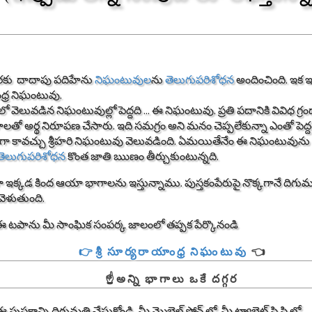
కు దాదాపు పదిహేను
నిఘంటువుల
ను
తెలుగుపరిశోధన
అందించింది. ఇక ఇప
్ర నిఘంటువు.
ో వెలువడిన నిఘంటువుల్లో పెద్దది ... ఈ నిఘంటువు. ప్రతి పదానికి వివిధ గ్ర
లతో అర్థ నిరూపణ చేసారు. ఇది సమగ్రం అని మనం చెప్పలేకున్నా ఎంతో పెద్దది
ా కావచ్చు శ్రీహరి నిఘంటువు వెలువడింది. ఏమయితేనేం ఈ నిఘంటువున
తెలుగుపరిశోధన
కొంత జాతి ఋణం తీర్చుకుంటున్నది.
 ఇక్కడ కింద ఆయా భాగాలను ఇస్తున్నాము. పుస్తకంపేరుపై నొక్కగానే దిగు
వెళుతుంది.
ఈ టపాను మీ సాంఘిక సంపర్క జాలంలో తప్పక పేర్కొనండి
👉శ్రీ సూర్యరాయాంధ్ర నిఘంటువు
👈
☝️అన్ని భాగాలు ఒకే దగ్గర
ఈ పుస్తకాన్ని దిగుమతి చేసుకోండి. మీ మొబైల్ ఫోన్ లో, మీ ట్యాబ్లెట్ పి.సి.లో .