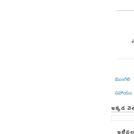
ముంగిలి
సహాయం
ఇక్కడ వె
ఇటీవల