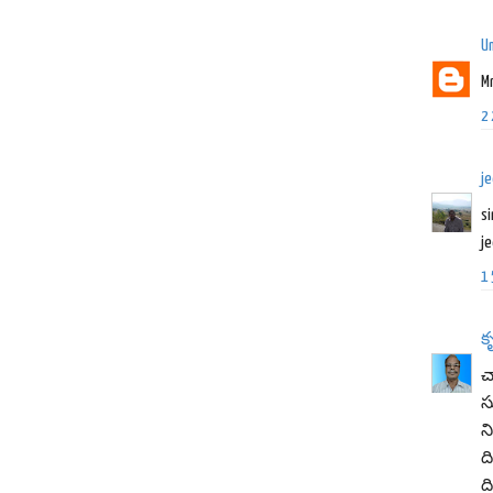
U
M
2
j
si
j
1
క
చ
స
న
ద
ద