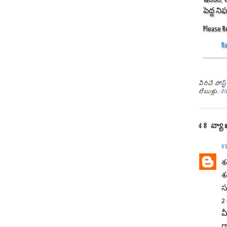
పెద్ద న
Please R
R
వీరిచే పోస
లేబుళ్లు:
DI
48 వ్యా
v
శర
శ
స
2
మ
గ