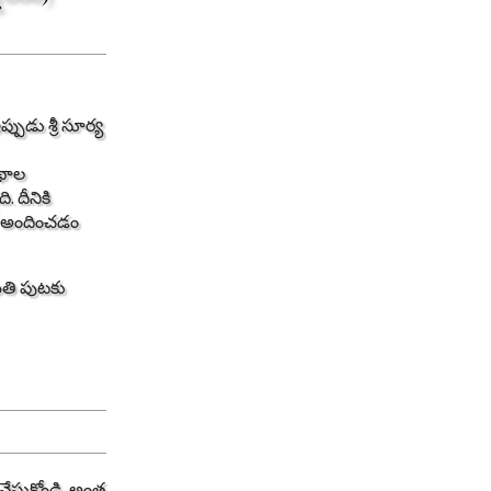
్పుడు శ్రీ సూర్య
ంథాల
. దీనికి
ు అందించడం
మతి పుటకు
...వేసుకోండి. అంత